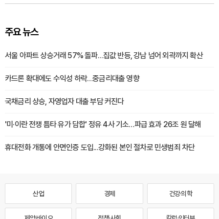
주요 뉴스
서울 아파트 상승거래 57% 돌파…집값 반등, 강남 넘어 외곽까지 확산
카드론 확대에도 수익성 하락…중금리대출 영향
국채금리 상승, 자영업자 대출 부담 커진다
'미·이란 전쟁 틈타 유가 담합' 정유 4사 기소…파급 효과 26조 원 달해
휴대전화 개통에 안면인증 도입...강화된 본인 절차로 민생범죄 차단
산업
경제
건강·의학
제약·바이오
정책·사회
칼럼·인터뷰