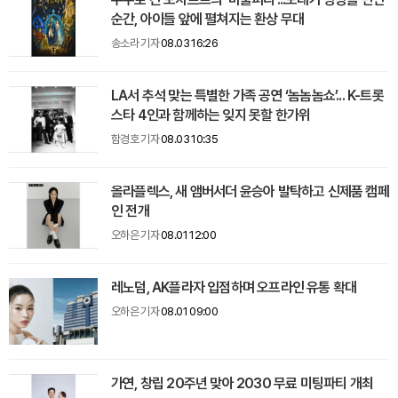
순간, 아이들 앞에 펼쳐지는 환상 무대
송소라 기자
08.03 16:26
LA서 추석 맞는 특별한 가족 공연 ‘놈놈놈쇼’... K-트롯
스타 4인과 함께하는 잊지 못할 한가위
함경호 기자
08.03 10:35
올라플렉스, 새 앰버서더 윤승아 발탁하고 신제품 캠페
인 전개
오하은 기자
08.01 12:00
레노덤, AK플라자 입점하며 오프라인 유통 확대
오하은 기자
08.01 09:00
가연, 창립 20주년 맞아 2030 무료 미팅파티 개최