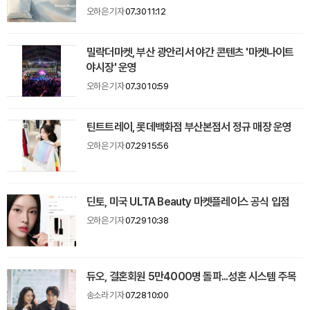
오하은 기자
07.30 11:12
밀락더마켓, 부산 광안리서 야간 콘텐츠 '마켓나이트
야시장' 운영
오하은 기자
07.30 10:59
틴트트레이, 롯데백화점 부산본점서 정규 매장 운영
오하은 기자
07.29 15:56
딘토, 미국 ULTA Beauty 마켓플레이스 공식 입점
오하은 기자
07.29 10:38
듀오, 결혼회원 5만4000명 돌파...성혼 시스템 주목
송소라 기자
07.28 10:00