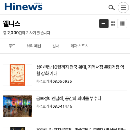
웰니스
총
2,000
건의 기사가 있습니다.
푸드
뷰티·패션
컬처
레저·스포츠
심야책방 10월까지 전국 확대, 지역서점 문화거점 역
할 강화 기대
함경호 기자
08.05 09:35
금보성비엔날레, 공간의 의미를 부수다
함경호 기자
08.04 14:45
우주로 간 모차르트의 '마술피리'...모래가 영상을 만난