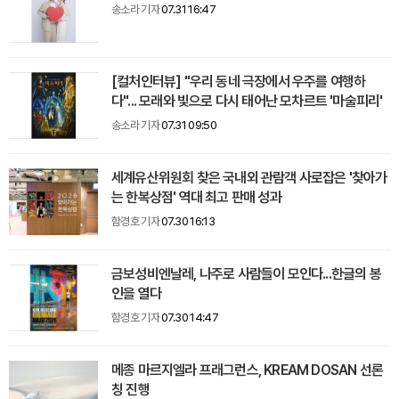
송소라 기자
07.31 16:47
[컬처인터뷰] "우리 동네 극장에서 우주를 여행하
다"... 모래와 빛으로 다시 태어난 모차르트 '마술피리'
송소라 기자
07.31 09:50
세계유산위원회 찾은 국내외 관람객 사로잡은 '찾아가
는 한복상점' 역대 최고 판매 성과
함경호 기자
07.30 16:13
금보성비엔날레, 나주로 사람들이 모인다...한글의 봉
인을 열다
함경호 기자
07.30 14:47
메종 마르지엘라 프래그런스, KREAM DOSAN 선론
칭 진행