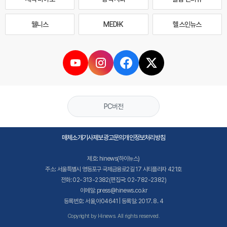
웰니스
MEDI·K
헬스인뉴스
PC버전
매체소개
기사제보
광고문의
개인정보처리방침
제호: hinews(하이뉴스)
주소: 서울특별시 영등포구 국제금융로2길 17 시티플라자 421호
전화: 02-313-2382(편집국: 02-782-2382)
이메일: press@hinews.co.kr
등록번호: 서울,아04641 | 등록일: 2017. 8. 4
Copyright by Hinews. All rights reserved.