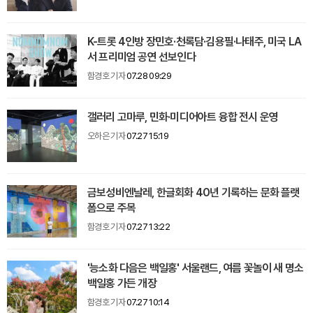
K-트롯 4인방 장민호·천록담·김용필·나태주, 미국 LA
서 프리미엄 공연 선보인다
함경호 기자
07.28 09:29
갤러리 고마루, 민화·미디어아트 융합 전시 운영
오하은 기자
07.27 15:19
금보성비엔날레, 한글회화 40년 기록하는 문화 플랫
폼으로 주목
함경호 기자
07.27 13:22
'능소화 다음은 백일홍' 서울랜드, 여름 꽃놀이 새 명소
백일홍 가든 개장
함경호 기자
07.27 10:14