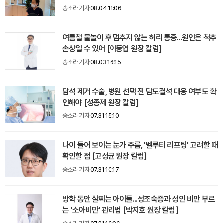
송소라 기자
08.04 11:06
여름철 물놀이 후 멈추지 않는 허리 통증...원인은 척추
손상일 수 있어 [이동엽 원장 칼럼]
송소라 기자
08.03 16:15
담석 제거 수술, 병원 선택 전 담도결석 대응 여부도 확
인해야 [성종제 원장 칼럼]
송소라 기자
07.31 15:10
나이 들어 보이는 눈가 주름, '벨루티 리프팅' 고려할 때
확인할 점 [고성균 원장 칼럼]
송소라 기자
07.31 10:17
방학 동안 살찌는 아이들...성조숙증과 성인 비만 부르
는 '소아비만' 관리법 [박지호 원장 칼럼]