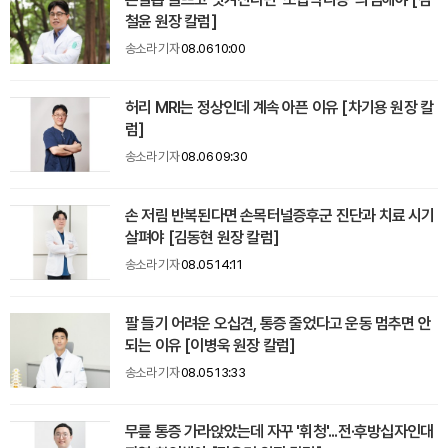
철윤 원장 칼럼]
송소라 기자
08.06 10:00
허리 MRI는 정상인데 계속 아픈 이유 [차기용 원장 칼
럼]
송소라 기자
08.06 09:30
손 저림 반복된다면 손목터널증후군 진단과 치료 시기
살펴야 [김동현 원장 칼럼]
송소라 기자
08.05 14:11
팔 들기 어려운 오십견, 통증 줄었다고 운동 멈추면 안
되는 이유 [이병욱 원장 칼럼]
송소라 기자
08.05 13:33
무릎 통증 가라앉았는데 자꾸 '휘청'...전·후방십자인대