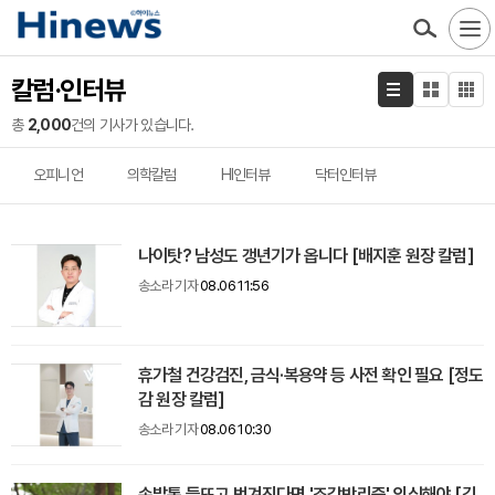
칼럼·인터뷰
총
2,000
건의 기사가 있습니다.
오피니언
의학칼럼
HI인터뷰
닥터인터뷰
나이탓? 남성도 갱년기가 옵니다 [배지훈 원장 칼럼]
송소라 기자
08.06 11:56
휴가철 건강검진, 금식·복용약 등 사전 확인 필요 [정도
감 원장 칼럼]
송소라 기자
08.06 10:30
손발톱 들뜨고 벗겨진다면 '조갑박리증' 의심해야 [김