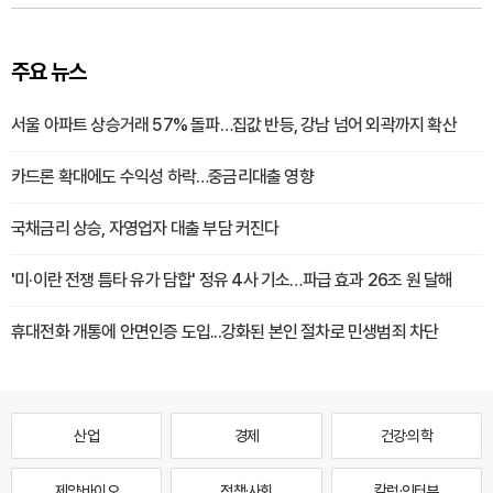
주요 뉴스
서울 아파트 상승거래 57% 돌파…집값 반등, 강남 넘어 외곽까지 확산
카드론 확대에도 수익성 하락…중금리대출 영향
국채금리 상승, 자영업자 대출 부담 커진다
'미·이란 전쟁 틈타 유가 담합' 정유 4사 기소…파급 효과 26조 원 달해
휴대전화 개통에 안면인증 도입...강화된 본인 절차로 민생범죄 차단
산업
경제
건강·의학
제약·바이오
정책·사회
칼럼·인터뷰