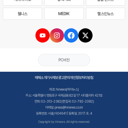
웰니스
MEDI·K
헬스인뉴스
PC버전
매체소개
기사제보
광고문의
개인정보처리방침
제호: hinews(하이뉴스)
주소: 서울특별시 영등포구 국제금융로2길 17 시티플라자 421호
전화: 02-313-2382(편집국: 02-782-2382)
이메일: press@hinews.co.kr
등록번호: 서울,아04641 | 등록일: 2017. 8. 4
Copyright by Hinews. All rights reserved.