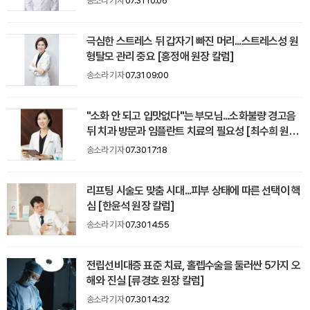
송소라 기자
07.31 10:06
극심한 스트레스 뒤 갑자기 빠진 머리...스트레스성 원
형탈모 관리 중요 [홍정애 원장 칼럼]
송소라 기자
07.31 09:00
"소화 안 되고 입맛없다"는 부모님...소화불량 경고음
뒤 치과 방문과 임플란트 치료의 필요성 [최수희 원장
칼럼]
송소라 기자
07.30 17:18
리프팅 시술도 맞춤 시대...피부 상태에 따른 선택이 핵
심 [한윤석 원장 칼럼]
송소라 기자
07.30 14:55
전립선비대증 표준 치료, 홀렙수술을 둘러싼 5가지 오
해와 진실 [류경호 원장 칼럼]
송소라 기자
07.30 14:32