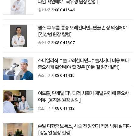
파열 확인해야 [곽우경 원장 칼럼]
송소라 기자
08.04 16:49
헬스 후 무릎 통증 오래간다면...연골 손상 의심해야
[김상범 원장 칼럼]
송소라 기자
08.04 16:07
스마일라식 수술 고려한다면...수술시기나 비용 보다
중요하게 확인해야 할 것은 [이현철 원장 칼럼]
송소라 기자
08.04 14:15
여드름, 단계별 피부과적 치료가 재발 관리에 중요한
이유 [윤지은 원장 칼럼]
송소라 기자
08.04 14:12
손발 다한증 보톡스, 시술 전 원인과 적용 범위 살펴야
[강윤일 원장 칼럼]