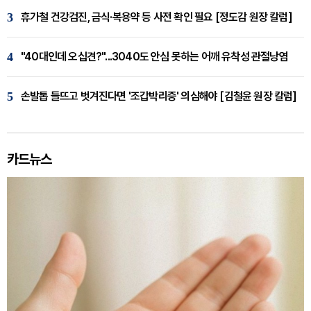
3
휴가철 건강검진, 금식·복용약 등 사전 확인 필요 [정도감 원장 칼럼]
4
"40대인데 오십견?"...3040도 안심 못하는 어깨 유착성 관절낭염
5
손발톱 들뜨고 벗겨진다면 '조갑박리증' 의심해야 [김철윤 원장 칼럼]
카드뉴스