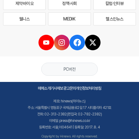
제약·바이오
정책·사회
칼럼·인터뷰
웰니스
MEDI·K
헬스인뉴스
PC버전
매체소개
기사제보
광고문의
개인정보처리방침
제호: hinews(하이뉴스)
주소: 서울특별시 영등포구 국제금융로2길 17 시티플라자 421호
전화: 02-313-2382(편집국: 02-782-2382)
이메일: press@hinews.co.kr
등록번호: 서울,아04641 | 등록일: 2017. 8. 4
Copyright by Hinews. All rights reserved.