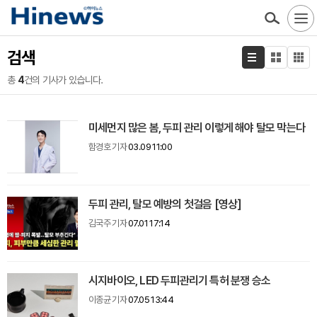
검색
총
4
건의 기사가 있습니다.
미세먼지 많은 봄, 두피 관리 이렇게 해야 탈모 막는다
함경호 기자
03.09 11:00
두피 관리, 탈모 예방의 첫걸음 [영상]
김국주 기자
07.01 17:14
시지바이오, LED 두피관리기 특허 분쟁 승소
이종균 기자
07.05 13:44