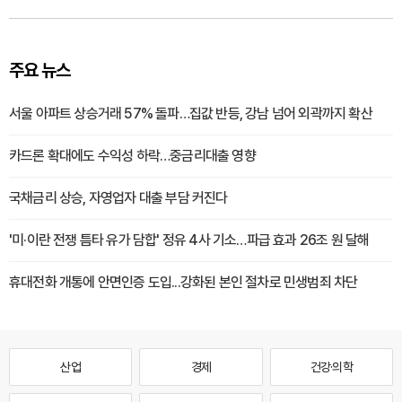
주요 뉴스
서울 아파트 상승거래 57% 돌파…집값 반등, 강남 넘어 외곽까지 확산
카드론 확대에도 수익성 하락…중금리대출 영향
국채금리 상승, 자영업자 대출 부담 커진다
'미·이란 전쟁 틈타 유가 담합' 정유 4사 기소…파급 효과 26조 원 달해
휴대전화 개통에 안면인증 도입...강화된 본인 절차로 민생범죄 차단
산업
경제
건강·의학