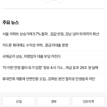
주요 뉴스
서울 아파트 상승거래 57% 돌파…집값 반등, 강남 넘어 외곽까지 확산
카드론 확대에도 수익성 하락…중금리대출 영향
국채금리 상승, 자영업자 대출 부담 커진다
'미·이란 전쟁 틈타 유가 담합' 정유 4사 기소…파급 효과 26조 원 달해
휴대전화 개통에 안면인증 도입...강화된 본인 절차로 민생범죄 차단
산업
경제
건강·의학