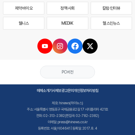
제약·바이오
정책·사회
칼럼·인터뷰
웰니스
MEDI·K
헬스인뉴스
PC버전
매체소개
기사제보
광고문의
개인정보처리방침
제호: hinews(하이뉴스)
주소: 서울특별시 영등포구 국제금융로2길 17 시티플라자 421호
전화: 02-313-2382(편집국: 02-782-2382)
이메일: press@hinews.co.kr
등록번호: 서울,아04641 | 등록일: 2017. 8. 4