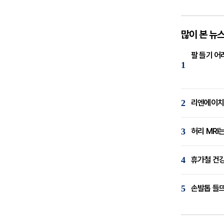
많이 본 뉴
팔 들기 어
1
2
리엔에이치,
3
허리 MRI
4
휴가철 건강
5
손발톱 들뜨