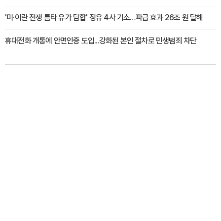
'미·이란 전쟁 틈타 유가 담합' 정유 4사 기소…파급 효과 26조 원 달해
휴대전화 개통에 안면인증 도입...강화된 본인 절차로 민생범죄 차단