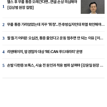
헬스 후 무릎 통증 오래간다면...연골 손상 의심해야
1
[김상범 원장 칼럼]
2
무릎 통증 가라앉았는데 자꾸 '휘청'...전·후방십자인대 파열 확인해야 [곽우경 원장 칼럼]
3
팔 들기 어려운 오십견, 통증 줄었다고 운동 멈추면 안 되는 이유 [이병욱 원장 칼럼]
4
리엔에이치, 암경험자 대상 ‘RE:CAN 푸드테라피’ 운영
5
손발 다한증 보톡스, 시술 전 원인과 적용 범위 살펴야 [강윤일 원장 칼럼]