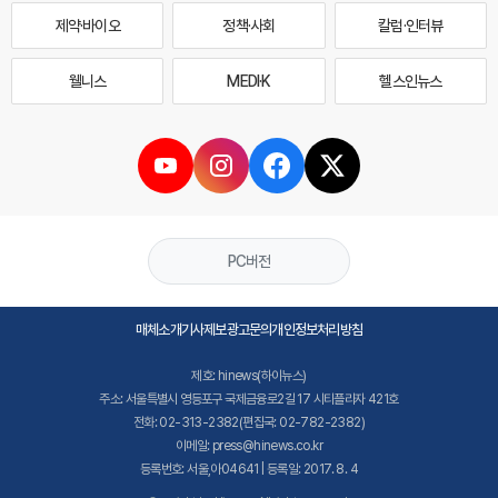
제약·바이오
정책·사회
칼럼·인터뷰
웰니스
MEDI·K
헬스인뉴스
PC버전
매체소개
기사제보
광고문의
개인정보처리방침
제호: hinews(하이뉴스)
주소: 서울특별시 영등포구 국제금융로2길 17 시티플라자 421호
전화: 02-313-2382(편집국: 02-782-2382)
이메일: press@hinews.co.kr
등록번호: 서울,아04641 | 등록일: 2017. 8. 4