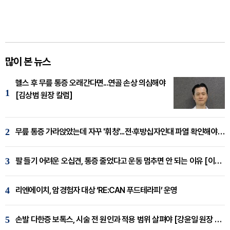
많이 본 뉴스
헬스 후 무릎 통증 오래간다면...연골 손상 의심해야
1
[김상범 원장 칼럼]
2
무릎 통증 가라앉았는데 자꾸 '휘청'...전·후방십자인대 파열 확인해야 [곽우경 원장 칼럼]
3
팔 들기 어려운 오십견, 통증 줄었다고 운동 멈추면 안 되는 이유 [이병욱 원장 칼럼]
4
리엔에이치, 암경험자 대상 ‘RE:CAN 푸드테라피’ 운영
5
손발 다한증 보톡스, 시술 전 원인과 적용 범위 살펴야 [강윤일 원장 칼럼]