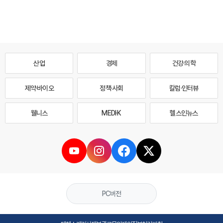
산업
경제
건강·의학
제약·바이오
정책·사회
칼럼·인터뷰
웰니스
MEDI·K
헬스인뉴스
PC버전