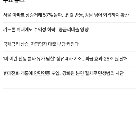
주요 뉴스
서울 아파트 상승거래 57% 돌파…집값 반등, 강남 넘어 외곽까지 확산
카드론 확대에도 수익성 하락…중금리대출 영향
국채금리 상승, 자영업자 대출 부담 커진다
'미·이란 전쟁 틈타 유가 담합' 정유 4사 기소…파급 효과 26조 원 달해
휴대전화 개통에 안면인증 도입...강화된 본인 절차로 민생범죄 차단