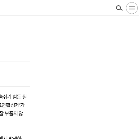
 숨쉬기 힘든 질
폐표면활성제’가
잘 부풀지 않
%에서 발생하