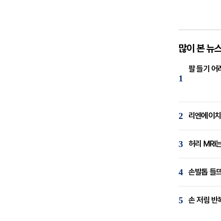
많이 본 뉴
팔 들기 어
1
2
리엔에이치,
3
허리 MRI
4
손발톱 들뜨
5
손 저림 반