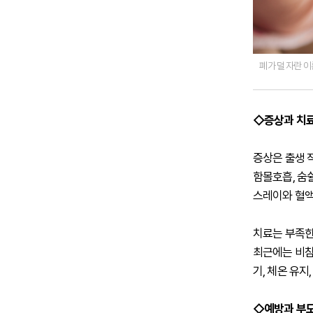
폐가 덜 자란 
◇증상과 치료
증상은 출생 
함몰호흡, 숨
스레이와 혈액
치료는 부족한
최근에는 비침
기, 체온 유지
◇예방과 부