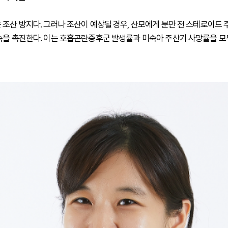
 조산 방지다. 그러나 조산이 예상될 경우, 산모에게 분만 전 스테로이드
숙을 촉진한다. 이는 호흡곤란증후군 발생률과 미숙아 주산기 사망률을 모