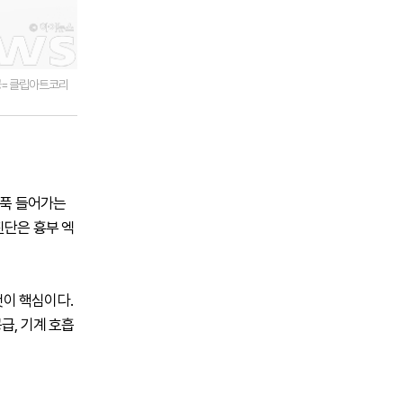
제공=클립아트코리
움푹 들어가는
진단은 흉부 엑
이 핵심이다.
급, 기계 호흡