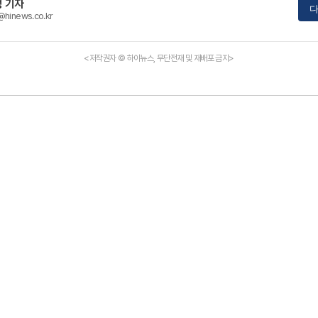
 기자
다
@hinews.co.kr
<저작권자 © 하이뉴스, 무단전재 및 재배포 금지>