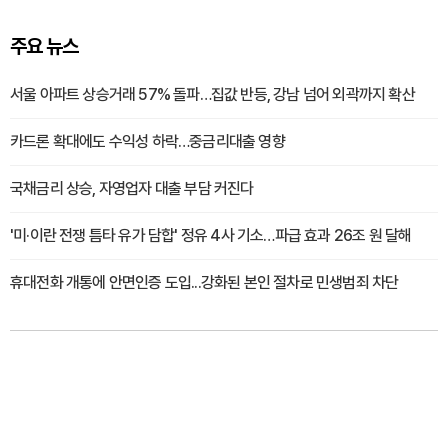
주요 뉴스
서울 아파트 상승거래 57% 돌파…집값 반등, 강남 넘어 외곽까지 확산
카드론 확대에도 수익성 하락…중금리대출 영향
국채금리 상승, 자영업자 대출 부담 커진다
'미·이란 전쟁 틈타 유가 담합' 정유 4사 기소…파급 효과 26조 원 달해
휴대전화 개통에 안면인증 도입...강화된 본인 절차로 민생범죄 차단