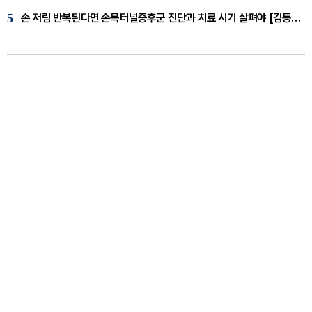
5
손 저림 반복된다면 손목터널증후군 진단과 치료 시기 살펴야 [김동현 원장 칼럼]