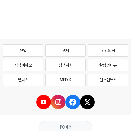
산업
경제
건강·의학
제약·바이오
정책·사회
칼럼·인터뷰
웰니스
MEDI·K
헬스인뉴스
PC버전