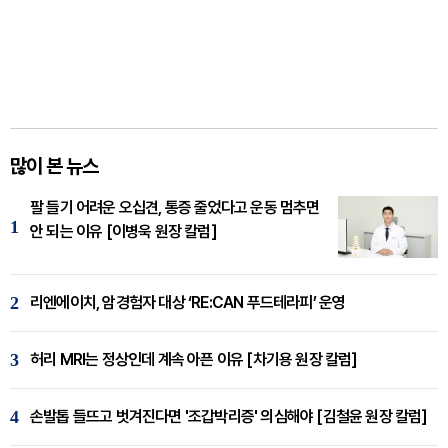
많이 본 뉴스
팔 들기 어려운 오십견, 통증 줄었다고 운동 멈추면
1
안 되는 이유 [이병욱 원장 칼럼]
2
리엔에이치, 암경험자 대상 ‘RE:CAN 푸드테라피’ 운영
3
허리 MRI는 정상인데 계속 아픈 이유 [차기용 원장 칼럼]
4
손발톱 들뜨고 벗겨진다면 '조갑박리증' 의심해야 [김철윤 원장 칼럼]