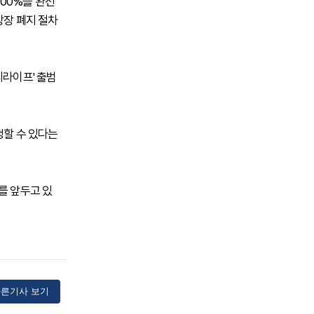
100%를 완전
상장 폐지 절차
리라이프' 출범
생할 수 있다는
를 앞두고 있
른기사 보기