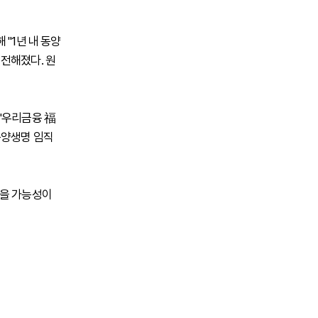
"1년 내 동양
전해졌다. 원
'우리금융 福
동양생명 임직
졌을 가능성이