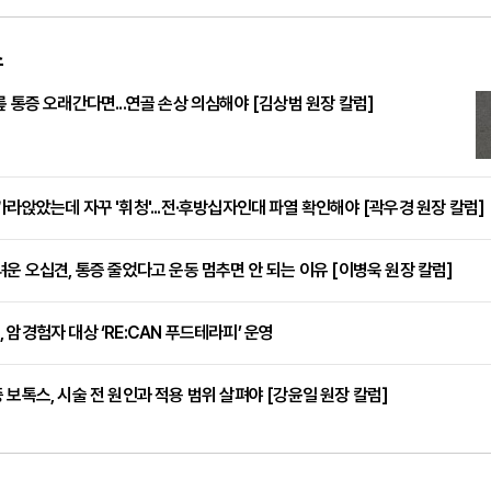
스
릎 통증 오래간다면...연골 손상 의심해야 [김상범 원장 칼럼]
가라앉았는데 자꾸 '휘청'...전·후방십자인대 파열 확인해야 [곽우경 원장 칼럼]
려운 오십견, 통증 줄었다고 운동 멈추면 안 되는 이유 [이병욱 원장 칼럼]
 암경험자 대상 ‘RE:CAN 푸드테라피’ 운영
 보톡스, 시술 전 원인과 적용 범위 살펴야 [강윤일 원장 칼럼]