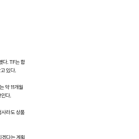
다. TF는 합
고 있다.
 약 11개월
보인다.
보험사라도 상품
마치겠다는 계획