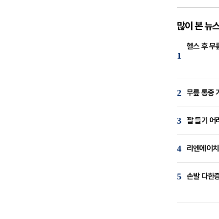
많이 본 뉴
헬스 후 무
1
2
무릎 통증 
3
팔 들기 어
4
리엔에이치,
5
손발 다한증