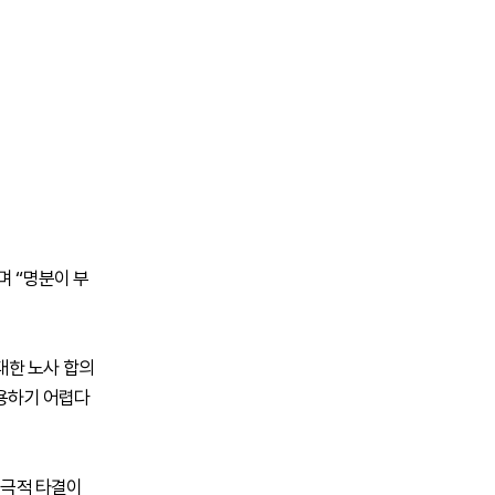
며 “명분이 부
 대한 노사 합의
수용하기 어렵다
 극적 타결이