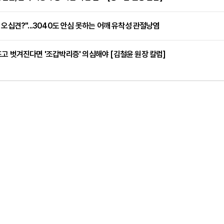
 오십견?"...3040도 안심 못하는 어깨 유착성 관절낭염
고 벗겨진다면 '조갑박리증' 의심해야 [김철윤 원장 칼럼]