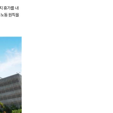
지 휴가를 내
·무노동 원칙을