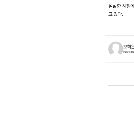
절실한 시점에
고 있다.
오하은
haeun