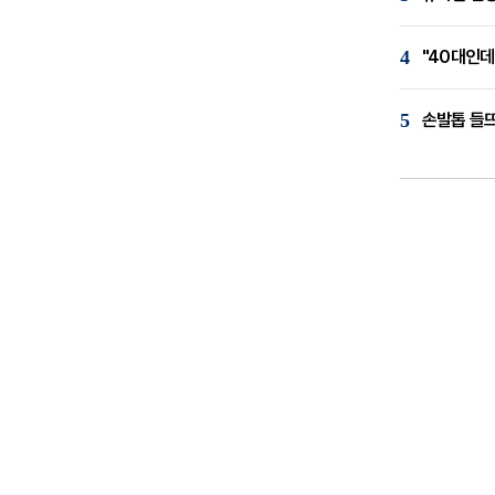
4
"40대인데
5
손발톱 들뜨