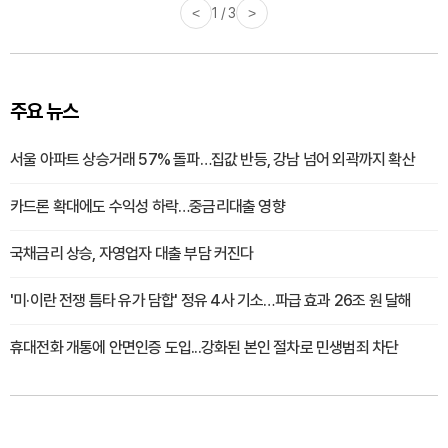
<
1 / 3
>
주요 뉴스
서울 아파트 상승거래 57% 돌파…집값 반등, 강남 넘어 외곽까지 확산
카드론 확대에도 수익성 하락…중금리대출 영향
국채금리 상승, 자영업자 대출 부담 커진다
'미·이란 전쟁 틈타 유가 담합' 정유 4사 기소…파급 효과 26조 원 달해
휴대전화 개통에 안면인증 도입...강화된 본인 절차로 민생범죄 차단