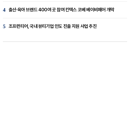
4
출산·육아 브랜드 400여 곳 참여 킨텍스 코베 베이비페어 개막
5
조프런티어, 국내 뷰티기업 인도 진출 지원 사업 추진