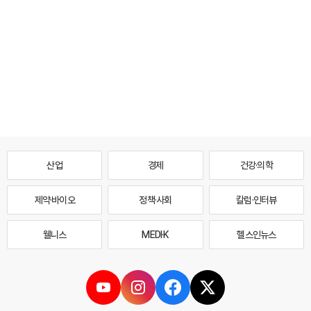
산업
경제
건강·의학
제약·바이오
정책·사회
칼럼·인터뷰
웰니스
MEDI·K
헬스인뉴스