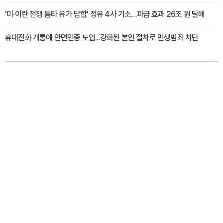
'미·이란 전쟁 틈타 유가 담합' 정유 4사 기소…파급 효과 26조 원 달해
휴대전화 개통에 안면인증 도입...강화된 본인 절차로 민생범죄 차단