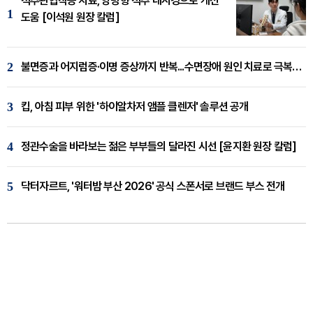
척추관협착증 치료, 양방향 척추 내시경으로 개선
1
도움 [이석원 원장 칼럼]
2
불면증과 어지럼증·이명 증상까지 반복...수면장애 원인 치료로 극복해야
3
킵, 아침 피부 위한 '하이알차저 앰플 클렌저' 솔루션 공개
4
정관수술을 바라보는 젊은 부부들의 달라진 시선 [윤지환 원장 칼럼]
5
닥터자르트, '워터밤 부산 2026' 공식 스폰서로 브랜드 부스 전개