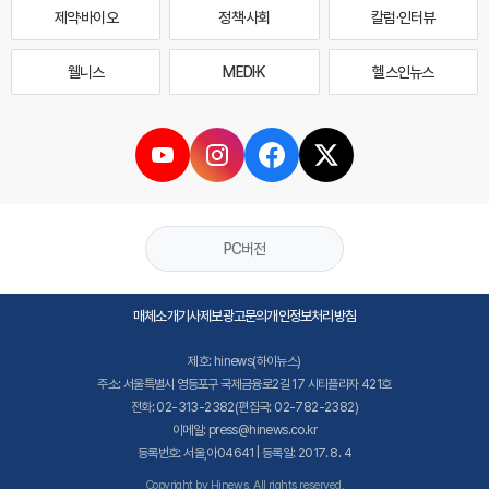
제약·바이오
정책·사회
칼럼·인터뷰
웰니스
MEDI·K
헬스인뉴스
PC버전
매체소개
기사제보
광고문의
개인정보처리방침
제호: hinews(하이뉴스)
주소: 서울특별시 영등포구 국제금융로2길 17 시티플라자 421호
전화: 02-313-2382(편집국: 02-782-2382)
이메일: press@hinews.co.kr
등록번호: 서울,아04641 | 등록일: 2017. 8. 4
Copyright by Hinews. All rights reserved.