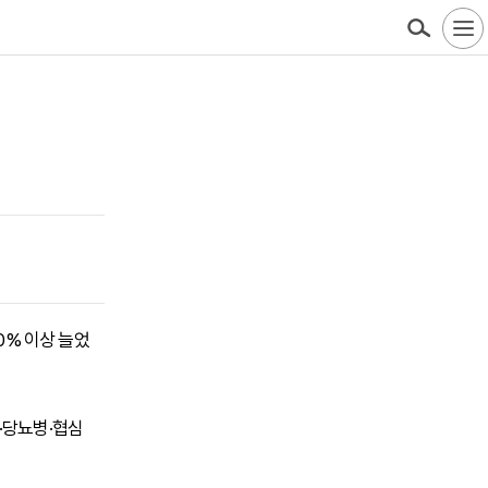
0% 이상 늘었
·당뇨병·협심