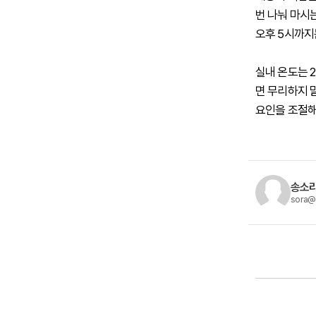
번 나눠 마시
오후 5시까지
실내 온도는 
면 무리하지 
요인을 조절해
송소라
sora@