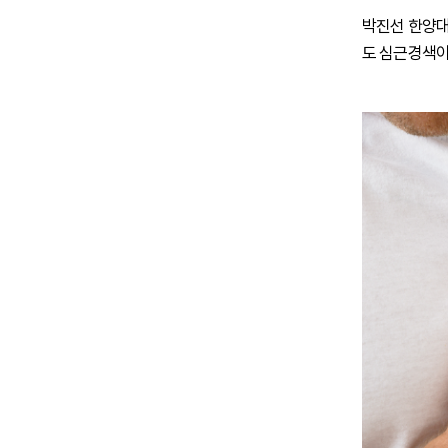
박진선 한양대
도 심근경색이