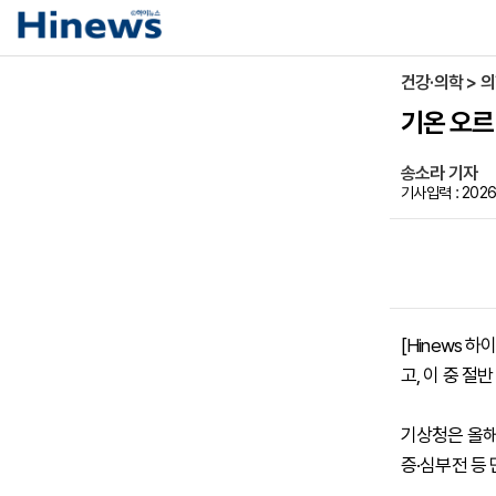
건강·의학 > 
기온 오르
송소라 기자
기사입력 : 2026-
[Hinews 
고, 이 중 절
기상청은 올해
증·심부전 등