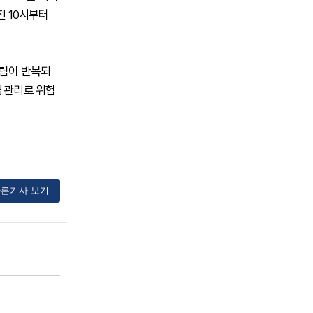
전 10시부터
거림이 반복되
물 관리로 위험
른기사 보기