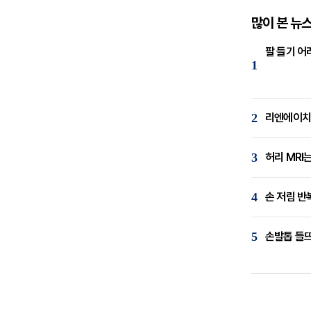
많이 본 뉴
팔 들기 어
1
2
리엔에이치,
3
허리 MRI
4
손 저림 반
5
손발톱 들뜨