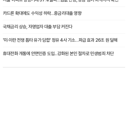
카드론 확대에도 수익성 하락…중금리대출 영향
국채금리 상승, 자영업자 대출 부담 커진다
'미·이란 전쟁 틈타 유가 담합' 정유 4사 기소…파급 효과 26조 원 달해
휴대전화 개통에 안면인증 도입...강화된 본인 절차로 민생범죄 차단