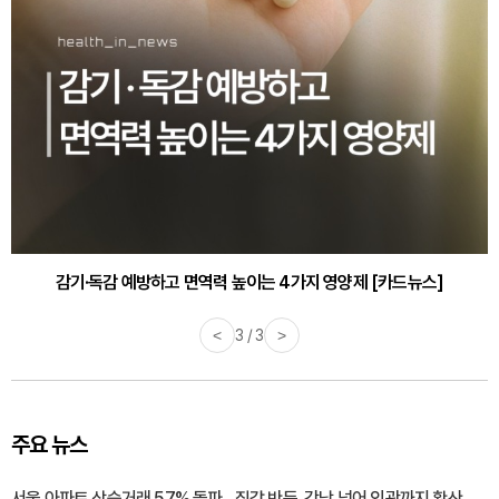
감기·독감 예방하고 면역력 높이는 4가지 영양제 [카드뉴스]
<
3 / 3
>
주요 뉴스
서울 아파트 상승거래 57% 돌파…집값 반등, 강남 넘어 외곽까지 확산