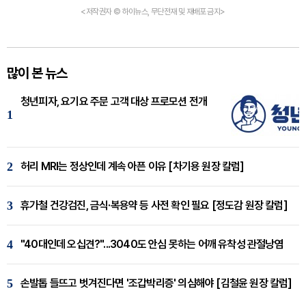
<저작권자 © 하이뉴스, 무단전재 및 재배포 금지>
많이 본 뉴스
청년피자, 요기요 주문 고객 대상 프로모션 전개
1
2
허리 MRI는 정상인데 계속 아픈 이유 [차기용 원장 칼럼]
3
휴가철 건강검진, 금식·복용약 등 사전 확인 필요 [정도감 원장 칼럼]
4
"40대인데 오십견?"...3040도 안심 못하는 어깨 유착성 관절낭염
5
손발톱 들뜨고 벗겨진다면 '조갑박리증' 의심해야 [김철윤 원장 칼럼]