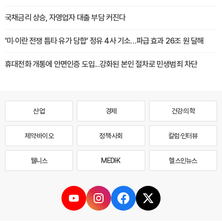
국채금리 상승, 자영업자 대출 부담 커진다
'미·이란 전쟁 틈타 유가 담합' 정유 4사 기소…파급 효과 26조 원 달해
휴대전화 개통에 안면인증 도입...강화된 본인 절차로 민생범죄 차단
산업
경제
건강·의학
제약·바이오
정책·사회
칼럼·인터뷰
웰니스
MEDI·K
헬스인뉴스