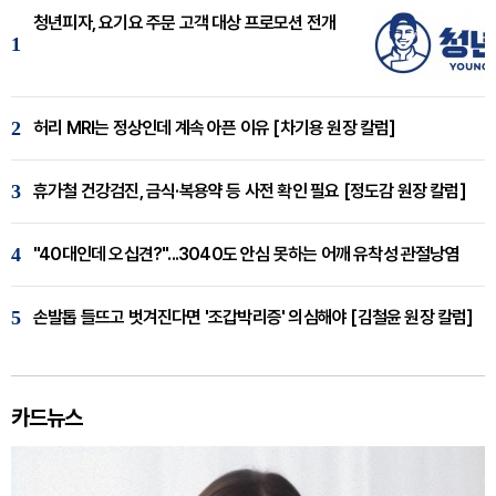
청년피자, 요기요 주문 고객 대상 프로모션 전개
1
2
허리 MRI는 정상인데 계속 아픈 이유 [차기용 원장 칼럼]
3
휴가철 건강검진, 금식·복용약 등 사전 확인 필요 [정도감 원장 칼럼]
4
"40대인데 오십견?"...3040도 안심 못하는 어깨 유착성 관절낭염
5
손발톱 들뜨고 벗겨진다면 '조갑박리증' 의심해야 [김철윤 원장 칼럼]
카드뉴스