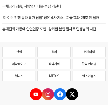
국채금리 상승, 자영업자 대출 부담 커진다
'미·이란 전쟁 틈타 유가 담합' 정유 4사 기소…파급 효과 26조 원 달해
휴대전화 개통에 안면인증 도입...강화된 본인 절차로 민생범죄 차단
산업
경제
건강·의학
제약·바이오
정책·사회
칼럼·인터뷰
웰니스
MEDI·K
헬스인뉴스