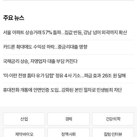
주요 뉴스
서울 아파트 상승거래 57% 돌파…집값 반등, 강남 넘어 외곽까지 확산
카드론 확대에도 수익성 하락…중금리대출 영향
국채금리 상승, 자영업자 대출 부담 커진다
'미·이란 전쟁 틈타 유가 담합' 정유 4사 기소…파급 효과 26조 원 달해
휴대전화 개통에 안면인증 도입...강화된 본인 절차로 민생범죄 차단
산업
경제
건강·의학
제약·바이오
정책·사회
칼럼·인터뷰