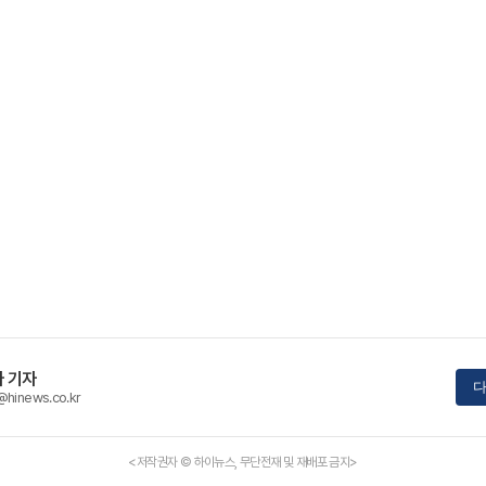
 기자
다
@hinews.co.kr
<저작권자 © 하이뉴스, 무단전재 및 재배포 금지>