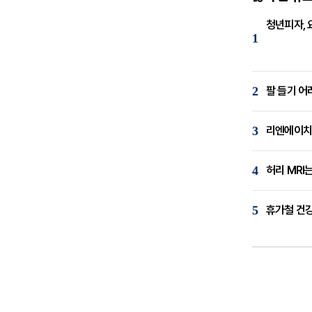
청년피자, 
1
2
팔 들기 어
3
리엔에이치,
4
허리 MRI
5
휴가철 건강