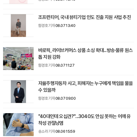
조프런티어, 국내 뷰티기업 인도 진출 지원 사업 추진
함경호 기자
08.07 13:40
바로픽, 라이브커머스 상품 소싱 확대...방송·물류 원스
톱 지원 강화
함경호 기자
08.07 11:27
자율주행자동차 사고, 피해자는 누구에게 책임을 물을
수 있을까
함경호 기자
08.07 09:00
"40대인데 오십견?"...3040도 안심 못하는 어깨 유
착성 관절낭염
송소라 기자
08.06 15:59