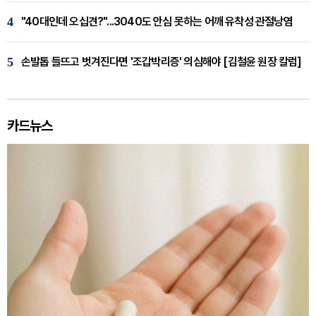
4
"40대인데 오십견?"...3040도 안심 못하는 어깨 유착성 관절낭염
5
손발톱 들뜨고 벗겨진다면 '조갑박리증' 의심해야 [김철윤 원장 칼럼]
카드뉴스