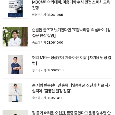
MBC뷰티아카데미, 미용대학 수시 면접 스피치 교육
진행
함경호 기자
08.06 10:05
손발톱 들뜨고 벗겨진다면 '조갑박리증' 의심해야 [김
철윤 원장 칼럼]
송소라 기자
08.06 10:00
허리 MRI는 정상인데 계속 아픈 이유 [차기용 원장 칼
럼]
송소라 기자
08.06 09:30
손 저림 반복된다면 손목터널증후군 진단과 치료 시기
살펴야 [김동현 원장 칼럼]
송소라 기자
08.05 14:11
팔 들기 어려운 오십견, 통증 줄었다고 운동 멈추면 안