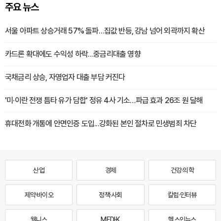
주요 뉴스
서울 아파트 상승거래 57% 돌파…집값 반등, 강남 넘어 외곽까지 확산
카드론 확대에도 수익성 하락…중금리대출 영향
국채금리 상승, 자영업자 대출 부담 커진다
'미·이란 전쟁 틈타 유가 담합' 정유 4사 기소…파급 효과 26조 원 달해
휴대전화 개통에 안면인증 도입...강화된 본인 절차로 민생범죄 차단
산업
경제
건강·의학
제약·바이오
정책·사회
칼럼·인터뷰
웰니스
MEDI·K
헬스인뉴스