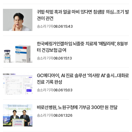
귀밑·턱밑 혹과 얼굴 마비 있다면 침샘암 의심...조기 발
견이 관건
송소라 기자
08.06 15:43
한국베링거인겔하임 뇌졸중 치료제 '메탈라제', 8월부
터 건강보험 급여
송소라 기자
08.06 15:13
GC메디아이, AI 진료 솔루션 '의사랑 AI' 출시...대화로
진료 기록 완성
송소라 기자
08.06 15:03
바로선병원, 노원구청에 기부금 300만 원 전달
송소라 기자
08.06 13:26