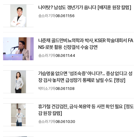
나이탓? 남성도 갱년기가 옵니다 [배지훈 원장 칼럼]
송소라 기자
08.06 11:56
나준채 골드만비뇨의학과 박사, KSER 학술대회서 FA
NS·로봇 활용 신장결석 수술 강연
송소라 기자
08.06 11:44
가슴멍울 없으면 '성조숙증' 아니다?... 증상 없다고 성
장 검사 놓치면 급성장기 통째로 날릴 수도 [영상]
박미소 기자
08.06 11:08
휴가철 건강검진, 금식·복용약 등 사전 확인 필요 [정도
감 원장 칼럼]
송소라 기자
08.06 10:30