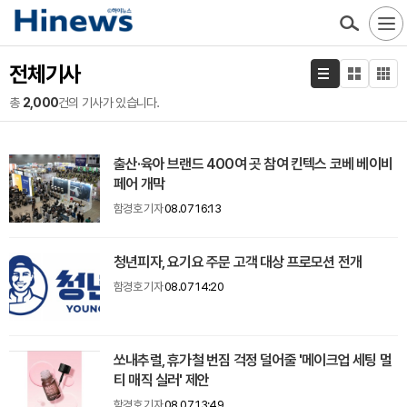
전체기사
총
2,000
건의 기사가 있습니다.
출산·육아 브랜드 400여 곳 참여 킨텍스 코베 베이비
페어 개막
함경호 기자
08.07 16:13
청년피자, 요기요 주문 고객 대상 프로모션 전개
함경호 기자
08.07 14:20
쏘내추럴, 휴가철 번짐 걱정 덜어줄 '메이크업 세팅 멀
티 매직 실러' 제안
함경호 기자
08.07 13:49