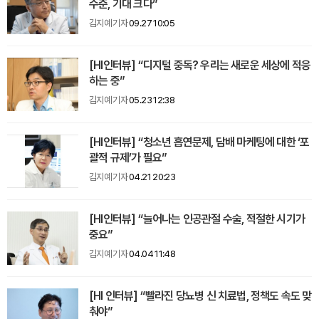
수준, 기대 크다”
김지예 기자
09.27 10:05
[HI인터뷰] “디지털 중독? 우리는 새로운 세상에 적응
하는 중”
김지예 기자
05.23 12:38
[HI인터뷰] “청소년 흡연문제, 담배 마케팅에 대한 ‘포
괄적 규제’가 필요”
김지예 기자
04.21 20:23
[HI인터뷰] “늘어나는 인공관절 수술, 적절한 시기가
중요”
김지예 기자
04.04 11:48
[HI 인터뷰] “빨라진 당뇨병 신 치료법, 정책도 속도 맞
춰야”