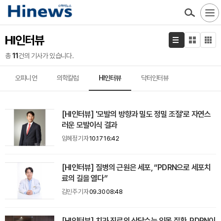
HI인터뷰
총
11
건의 기사가 있습니다.
오피니언
의학칼럼
HI인터뷰
닥터인터뷰
[HI인터뷰] '모발의 방향과 밀도 정밀 조절'로 자연스
러운 모발이식 결과
임혜정 기자
10.17 16:42
[HI인터뷰] 질병의 근원은 세포, “PDRN으로 세포치
료의 길을 열다”
김민주 기자
09.30 08:48
[HI인터뷰] 치과 진료의 상당수는 잇몸 질환, PDRN이