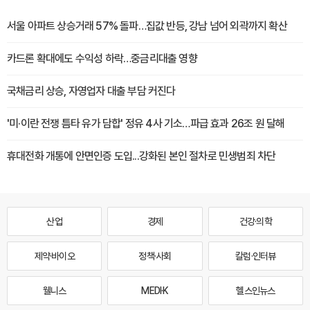
서울 아파트 상승거래 57% 돌파…집값 반등, 강남 넘어 외곽까지 확산
카드론 확대에도 수익성 하락…중금리대출 영향
국채금리 상승, 자영업자 대출 부담 커진다
'미·이란 전쟁 틈타 유가 담합' 정유 4사 기소…파급 효과 26조 원 달해
휴대전화 개통에 안면인증 도입...강화된 본인 절차로 민생범죄 차단
산업
경제
건강·의학
제약·바이오
정책·사회
칼럼·인터뷰
웰니스
MEDI·K
헬스인뉴스