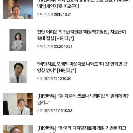
'게임체인저'로 떠오른다
김민주 기자
08.16 13:31
진단 어려운 희귀난치질환 '폐동맥고혈압', 치료급여
확대 절실 [HI인터뷰]
임혜정 기자
03.29 10:21
“비만치료, 오젬픽‧마운자로 나와도 ‘이 것’ 안되면 큰
영향 없어” [HI인터뷰]
김지예 기자
12.12 16:30
[HI인터뷰] “올 겨울에 코로나 빅웨이브와 멀티데믹?
글쎄...”
김지예 기자
12.05 10:33
[HI인터뷰] “한국의 디지털치료제 개발 기반은 최고