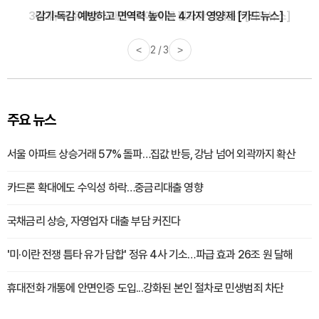
감기·독감 예방하고 면역력 높이는 4가지 영양제 [카드뉴스]
<
3 / 3
>
주요 뉴스
서울 아파트 상승거래 57% 돌파…집값 반등, 강남 넘어 외곽까지 확산
카드론 확대에도 수익성 하락…중금리대출 영향
국채금리 상승, 자영업자 대출 부담 커진다
'미·이란 전쟁 틈타 유가 담합' 정유 4사 기소…파급 효과 26조 원 달해
휴대전화 개통에 안면인증 도입...강화된 본인 절차로 민생범죄 차단