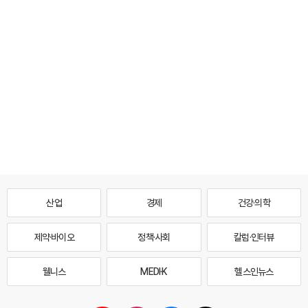
산업
경제
건강·의학
제약·바이오
정책·사회
칼럼·인터뷰
웰니스
MEDI·K
헬스인뉴스