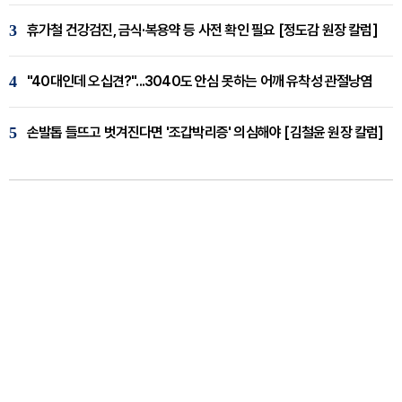
3
휴가철 건강검진, 금식·복용약 등 사전 확인 필요 [정도감 원장 칼럼]
4
"40대인데 오십견?"...3040도 안심 못하는 어깨 유착성 관절낭염
5
손발톱 들뜨고 벗겨진다면 '조갑박리증' 의심해야 [김철윤 원장 칼럼]