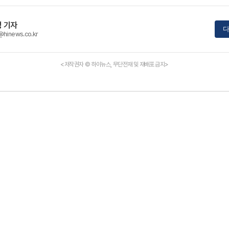
 기자
다
@hinews.co.kr
<저작권자 © 하이뉴스, 무단전재 및 재배포 금지>