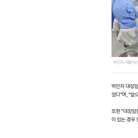
박인자 서울아산
박인자 대장암
었다”며, “
또한 “대장암
이 있는 경우