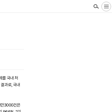
례를 국내 처
 결과로, 국내
1만3000건은
96.6%, 2기