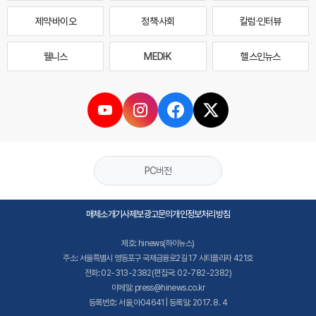
제약·바이오
정책·사회
칼럼·인터뷰
웰니스
MEDI·K
헬스인뉴스
PC버전
매체소개
기사제보
광고문의
개인정보처리방침
제호: hinews(하이뉴스)
주소: 서울특별시 영등포구 국제금융로2길 17 시티플라자 421호
전화: 02-313-2382(편집국: 02-782-2382)
이메일: press@hinews.co.kr
등록번호: 서울,아04641 | 등록일: 2017. 8. 4