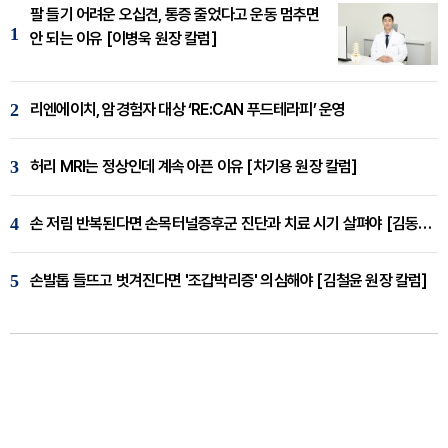
팔 들기 어려운 오십견, 통증 줄었다고 운동 멈추면
1
안 되는 이유 [이병욱 원장 칼럼]
2
리엔에이치, 암경험자 대상 ‘RE:CAN 푸드테라피’ 운영
3
허리 MRI는 정상인데 계속 아픈 이유 [차기용 원장 칼럼]
4
손 저림 반복된다면 손목터널증후군 진단과 치료 시기 살펴야 [김동현 원장 칼럼]
5
손발톱 들뜨고 벗겨진다면 '조갑박리증' 의심해야 [김철윤 원장 칼럼]