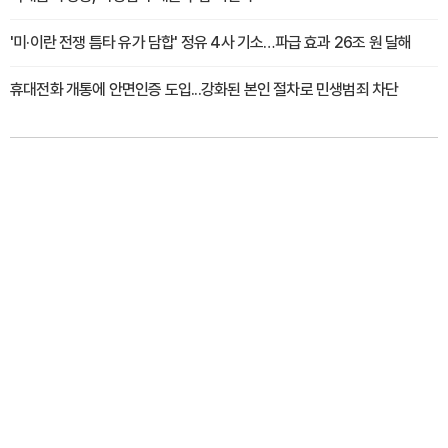
'미·이란 전쟁 틈타 유가 담합' 정유 4사 기소…파급 효과 26조 원 달해
휴대전화 개통에 안면인증 도입...강화된 본인 절차로 민생범죄 차단