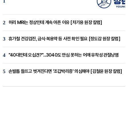
1
2
허리 MRI는 정상인데 계속 아픈 이유 [차기용 원장 칼럼]
3
휴가철 건강검진, 금식·복용약 등 사전 확인 필요 [정도감 원장 칼럼]
4
"40대인데 오십견?"...3040도 안심 못하는 어깨 유착성 관절낭염
5
손발톱 들뜨고 벗겨진다면 '조갑박리증' 의심해야 [김철윤 원장 칼럼]