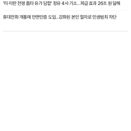
'미·이란 전쟁 틈타 유가 담합' 정유 4사 기소…파급 효과 26조 원 달해
휴대전화 개통에 안면인증 도입...강화된 본인 절차로 민생범죄 차단