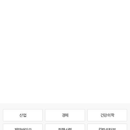
산업
경제
건강·의학
제약·바이오
정책·사회
칼럼·인터뷰