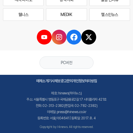
웰니스
MEDI·K
헬스인뉴스
PC버전
매체소개
기사제보
광고문의
개인정보처리방침
제호: hinews(하이뉴스)
주소: 서울특별시 영등포구 국제금융로2길 17 시티플라자 421호
전화: 02-313-2382(편집국: 02-782-2382)
이메일: press@hinews.co.kr
등록번호: 서울,아04641 | 등록일: 2017. 8. 4
Copyright by Hinews. All rights reserved.