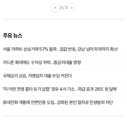
<
3 / 3
>
주요 뉴스
서울 아파트 상승거래 57% 돌파…집값 반등, 강남 넘어 외곽까지 확산
카드론 확대에도 수익성 하락…중금리대출 영향
국채금리 상승, 자영업자 대출 부담 커진다
'미·이란 전쟁 틈타 유가 담합' 정유 4사 기소…파급 효과 26조 원 달해
휴대전화 개통에 안면인증 도입...강화된 본인 절차로 민생범죄 차단