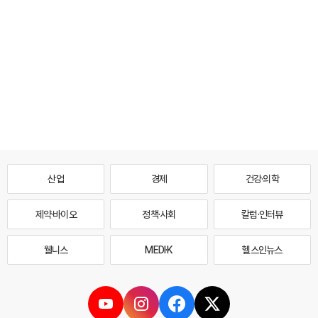
산업
경제
건강·의학
제약·바이오
정책·사회
칼럼·인터뷰
웰니스
MEDI·K
헬스인뉴스