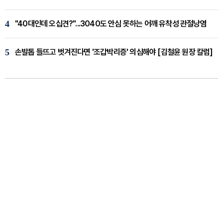
4
"40대인데 오십견?"...3040도 안심 못하는 어깨 유착성 관절낭염
5
손발톱 들뜨고 벗겨진다면 '조갑박리증' 의심해야 [김철윤 원장 칼럼]