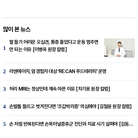
많이 본 뉴스
팔 들기 어려운 오십견, 통증 줄었다고 운동 멈추면
1
안 되는 이유 [이병욱 원장 칼럼]
2
리엔에이치, 암경험자 대상 ‘RE:CAN 푸드테라피’ 운영
3
허리 MRI는 정상인데 계속 아픈 이유 [차기용 원장 칼럼]
4
손발톱 들뜨고 벗겨진다면 '조갑박리증' 의심해야 [김철윤 원장 칼럼]
5
손 저림 반복된다면 손목터널증후군 진단과 치료 시기 살펴야 [김동현 원장 칼럼]