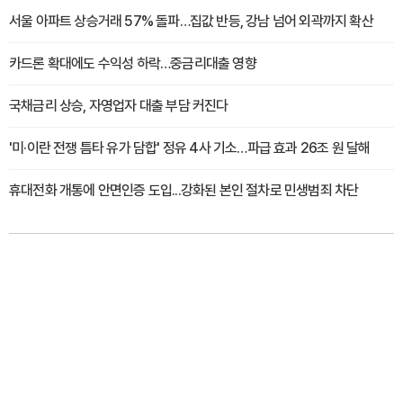
서울 아파트 상승거래 57% 돌파…집값 반등, 강남 넘어 외곽까지 확산
카드론 확대에도 수익성 하락…중금리대출 영향
국채금리 상승, 자영업자 대출 부담 커진다
'미·이란 전쟁 틈타 유가 담합' 정유 4사 기소…파급 효과 26조 원 달해
휴대전화 개통에 안면인증 도입...강화된 본인 절차로 민생범죄 차단