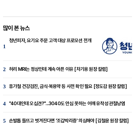
많이 본 뉴스
청년피자, 요기요 주문 고객 대상 프로모션 전개
1
2
허리 MRI는 정상인데 계속 아픈 이유 [차기용 원장 칼럼]
3
휴가철 건강검진, 금식·복용약 등 사전 확인 필요 [정도감 원장 칼럼]
4
"40대인데 오십견?"...3040도 안심 못하는 어깨 유착성 관절낭염
5
손발톱 들뜨고 벗겨진다면 '조갑박리증' 의심해야 [김철윤 원장 칼럼]