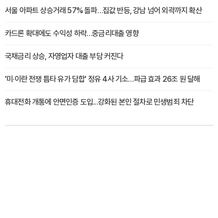
서울 아파트 상승거래 57% 돌파…집값 반등, 강남 넘어 외곽까지 확산
카드론 확대에도 수익성 하락…중금리대출 영향
국채금리 상승, 자영업자 대출 부담 커진다
'미·이란 전쟁 틈타 유가 담합' 정유 4사 기소…파급 효과 26조 원 달해
휴대전화 개통에 안면인증 도입...강화된 본인 절차로 민생범죄 차단