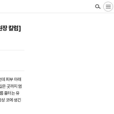
원장 칼럼]
런데 피부 아래
깊은 곳까지 염
름 흉터는 유
성상 코에 생긴