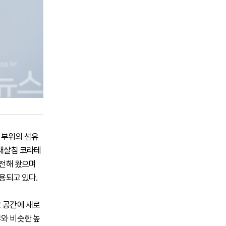
 부위의 섬유
'새살침 코라테
발전해 왔으며
용되고 있다.
그 공간에 새로
부와 비슷한 높