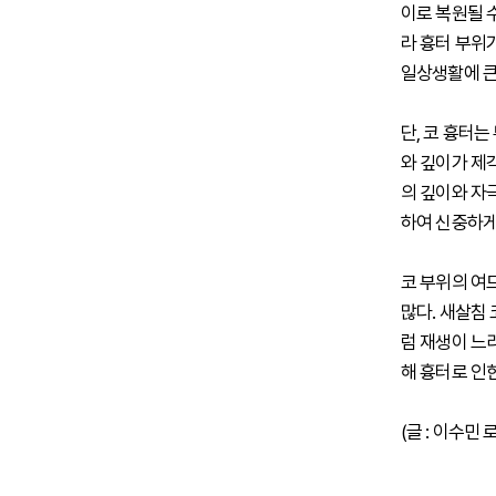
이로 복원될 
라 흉터 부위
일상생활에 큰
단, 코 흉터
와 깊이가 제
의 깊이와 자
하여 신중하게
코 부위의 여
많다. 새살침
럼 재생이 느
해 흉터로 인
(글 : 이수민