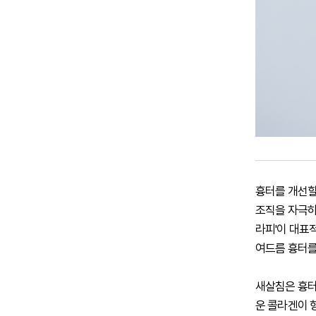
흉터를 개선할
조직을 자극하
라피'이 대표
여드름 흉터를 
새살침은 흉터
운 콜라겐이 