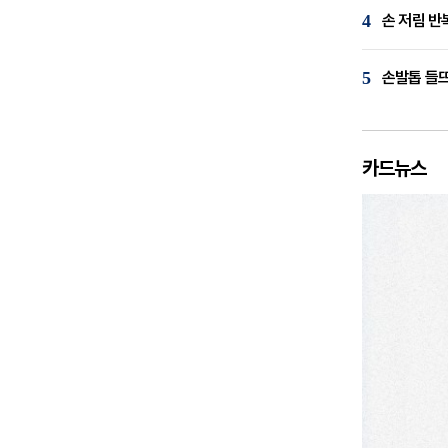
4
손 저림 반
5
손발톱 들뜨
카드뉴스