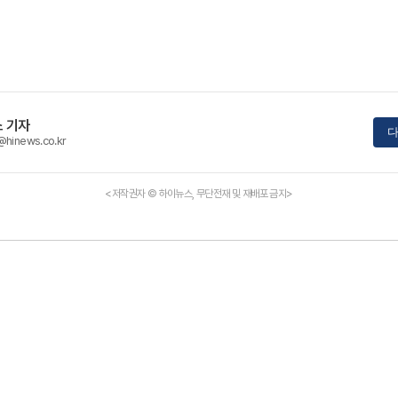
 기자
다
@hinews.co.kr
<저작권자 © 하이뉴스, 무단전재 및 재배포 금지>