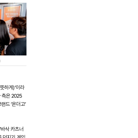
)
 따뜻하게)’이라
측은 2025
랜드 ‘온더고’
‘바삭 카츠너
공 던지기 게임,