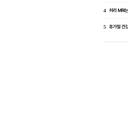
4
허리 MRI
5
휴가철 건강