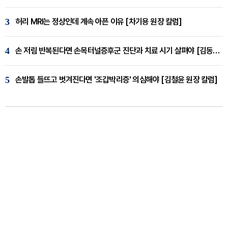
3
허리 MRI는 정상인데 계속 아픈 이유 [차기용 원장 칼럼]
4
손 저림 반복된다면 손목터널증후군 진단과 치료 시기 살펴야 [김동현 원장 칼럼]
5
손발톱 들뜨고 벗겨진다면 '조갑박리증' 의심해야 [김철윤 원장 칼럼]