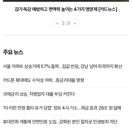
감기·독감 예방하고 면역력 높이는 4가지 영양제 [카드뉴스]
<
3 / 3
>
주요 뉴스
서울 아파트 상승거래 57% 돌파…집값 반등, 강남 넘어 외곽까지 확산
카드론 확대에도 수익성 하락…중금리대출 영향
국채금리 상승, 자영업자 대출 부담 커진다
'미·이란 전쟁 틈타 유가 담합' 정유 4사 기소…파급 효과 26조 원 달해
휴대전화 개통에 안면인증 도입...강화된 본인 절차로 민생범죄 차단