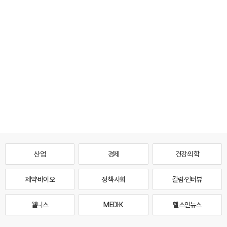
산업
경제
건강·의학
제약·바이오
정책·사회
칼럼·인터뷰
웰니스
MEDI·K
헬스인뉴스