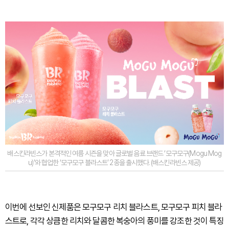
배스킨라빈스가 본격적인 여름 시즌을 맞아 글로벌 음료 브랜드 ‘모구모구(Mogu Mog
u)’와 협업한 ‘모구모구 블라스트’ 2종을 출시했다. (배스킨라빈스 제공)
이번에 선보인 신제품은 모구모구 리치 블라스트, 모구모구 피치 블라
스트로, 각각 상큼한 리치와 달콤한 복숭아의 풍미를 강조한 것이 특징