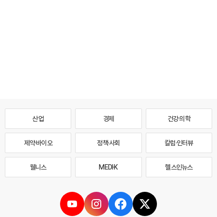
산업
경제
건강·의학
제약·바이오
정책·사회
칼럼·인터뷰
웰니스
MEDI·K
헬스인뉴스