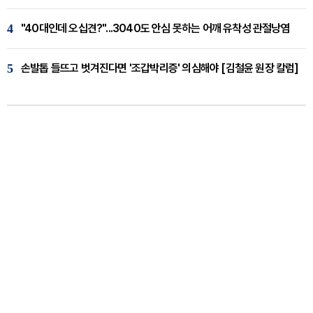
4
"40대인데 오십견?"...3040도 안심 못하는 어깨 유착성 관절낭염
5
손발톱 들뜨고 벗겨진다면 '조갑박리증' 의심해야 [김철윤 원장 칼럼]