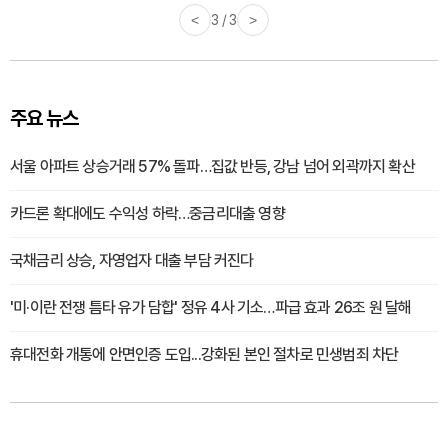
<
3 / 3
>
주요 뉴스
서울 아파트 상승거래 57% 돌파…집값 반등, 강남 넘어 외곽까지 확산
카드론 확대에도 수익성 하락…중금리대출 영향
국채금리 상승, 자영업자 대출 부담 커진다
'미·이란 전쟁 틈타 유가 담합' 정유 4사 기소…파급 효과 26조 원 달해
휴대전화 개통에 안면인증 도입...강화된 본인 절차로 민생범죄 차단