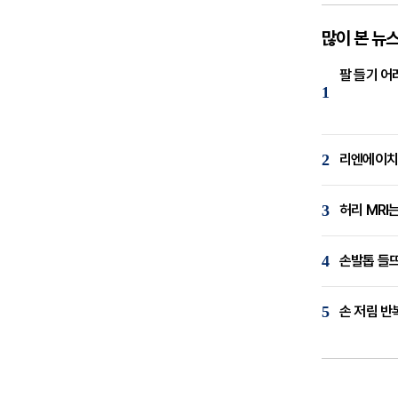
많이 본 뉴
팔 들기 어
1
2
리엔에이치,
3
허리 MRI
4
손발톱 들뜨
5
손 저림 반