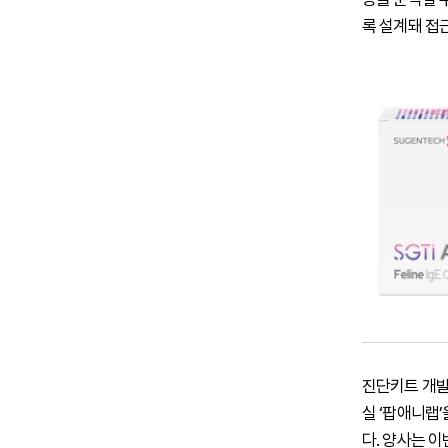
록 설계돼 접
진단키트 개발
실 ‘팝애니랩
다. 양사는 