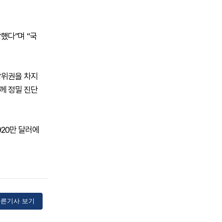
했다”며 “국
상위권을 차지
께 정밀 진단
920만 달러에
른기사 보기