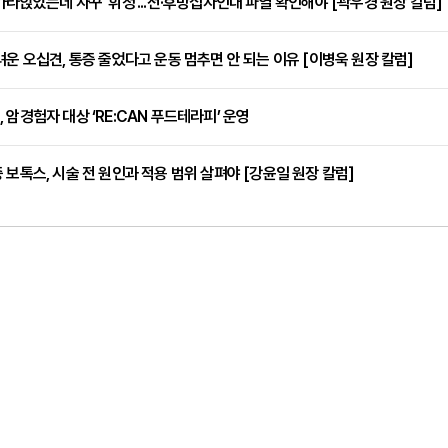
가라앉았는데 자꾸 '휘청'...전·후방십자인대 파열 확인해야 [곽우경 원장 칼럼]
려운 오십견, 통증 줄었다고 운동 멈추면 안 되는 이유 [이병욱 원장 칼럼]
 암경험자 대상 ‘RE:CAN 푸드테라피’ 운영
 보톡스, 시술 전 원인과 적용 범위 살펴야 [강윤일 원장 칼럼]