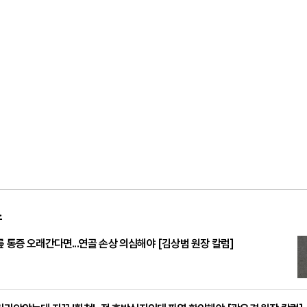
스
릎 통증 오래간다면...연골 손상 의심해야 [김상범 원장 칼럼]