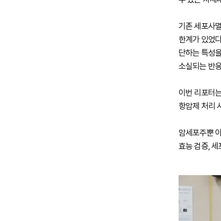
기존 세포사멸
한계가 있었다.
단하는 특성을
소실되는 반응
이번 리포터는
항암제 처리 
암세포주뿐 아
효능 검증, 