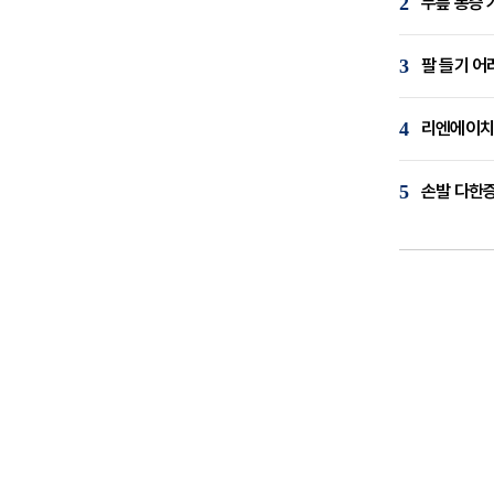
2
무릎 통증 
3
팔 들기 어
4
리엔에이치,
5
손발 다한증