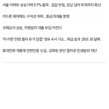
서울 아파트 상승거래 57% 돌파…집값 반등, 강남 넘어 외곽까지 확산
카드론 확대에도 수익성 하락…중금리대출 영향
국채금리 상승, 자영업자 대출 부담 커진다
'미·이란 전쟁 틈타 유가 담합' 정유 4사 기소…파급 효과 26조 원 달해
휴대전화 개통에 안면인증 도입...강화된 본인 절차로 민생범죄 차단