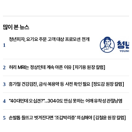
많이 본 뉴스
청년피자, 요기요 주문 고객 대상 프로모션 전개
1
2
허리 MRI는 정상인데 계속 아픈 이유 [차기용 원장 칼럼]
3
휴가철 건강검진, 금식·복용약 등 사전 확인 필요 [정도감 원장 칼럼]
4
"40대인데 오십견?"...3040도 안심 못하는 어깨 유착성 관절낭염
5
손발톱 들뜨고 벗겨진다면 '조갑박리증' 의심해야 [김철윤 원장 칼럼]