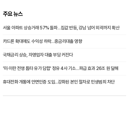
주요 뉴스
서울 아파트 상승거래 57% 돌파…집값 반등, 강남 넘어 외곽까지 확산
카드론 확대에도 수익성 하락…중금리대출 영향
국채금리 상승, 자영업자 대출 부담 커진다
'미·이란 전쟁 틈타 유가 담합' 정유 4사 기소…파급 효과 26조 원 달해
휴대전화 개통에 안면인증 도입...강화된 본인 절차로 민생범죄 차단