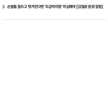
5
손발톱 들뜨고 벗겨진다면 '조갑박리증' 의심해야 [김철윤 원장 칼럼]