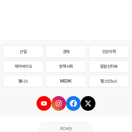
산업
경제
건강·의학
제약·바이오
정책·사회
칼럼·인터뷰
웰니스
MEDI·K
헬스인뉴스
PC버전