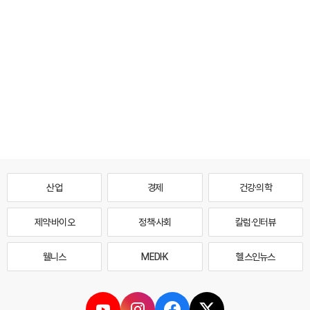
산업
경제
건강·의학
제약·바이오
정책·사회
칼럼·인터뷰
웰니스
MEDI·K
헬스인뉴스