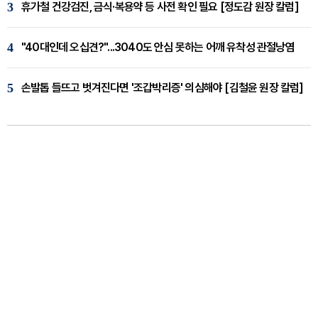
3
휴가철 건강검진, 금식·복용약 등 사전 확인 필요 [정도감 원장 칼럼]
4
"40대인데 오십견?"...3040도 안심 못하는 어깨 유착성 관절낭염
5
손발톱 들뜨고 벗겨진다면 '조갑박리증' 의심해야 [김철윤 원장 칼럼]