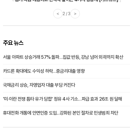
<
3 / 3
>
주요 뉴스
서울 아파트 상승거래 57% 돌파…집값 반등, 강남 넘어 외곽까지 확산
카드론 확대에도 수익성 하락…중금리대출 영향
국채금리 상승, 자영업자 대출 부담 커진다
'미·이란 전쟁 틈타 유가 담합' 정유 4사 기소…파급 효과 26조 원 달해
휴대전화 개통에 안면인증 도입...강화된 본인 절차로 민생범죄 차단