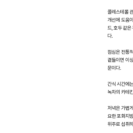
콜레스테롤 관
개선에 도움이
드, 호두 같
다.
점심은 전통적
곁들이면 이상적
문이다.
간식 시간에는
녹차의 카테킨
저녁은 가볍게
요한 포화지방
위주로 섭취하