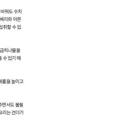
 바꿔도 수치
루베리와 아몬
섭취할 수 있
 시금치나물을
 수 있기 때
스테롤을 높이고
주면서도 불필
 요리는 건더기