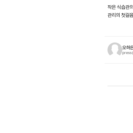
작은 식습관의
관리의 첫걸음
오하은
press