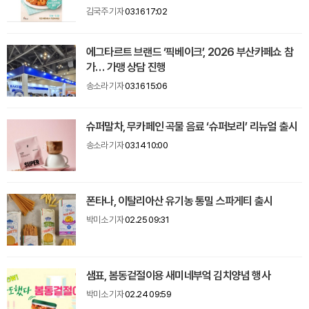
김국주 기자
03.16 17:02
에그타르트 브랜드 ‘픽베이크’, 2026 부산카페쇼 참
가… 가맹 상담 진행
송소라 기자
03.16 15:06
슈퍼말차, 무카페인 곡물 음료 ‘슈퍼보리’ 리뉴얼 출시
송소라 기자
03.14 10:00
폰타나, 이탈리아산 유기농 통밀 스파게티 출시
박미소 기자
02.25 09:31
샘표, 봄동겉절이용 새미네부엌 김치양념 행사
박미소 기자
02.24 09:59