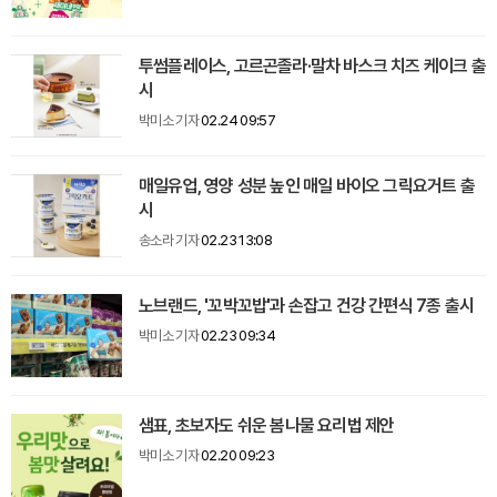
투썸플레이스, 고르곤졸라·말차 바스크 치즈 케이크 출
시
박미소 기자
02.24 09:57
매일유업, 영양 성분 높인 매일 바이오 그릭요거트 출
시
송소라 기자
02.23 13:08
노브랜드, '꼬박꼬밥'과 손잡고 건강 간편식 7종 출시
박미소 기자
02.23 09:34
샘표, 초보자도 쉬운 봄나물 요리법 제안
박미소 기자
02.20 09:23