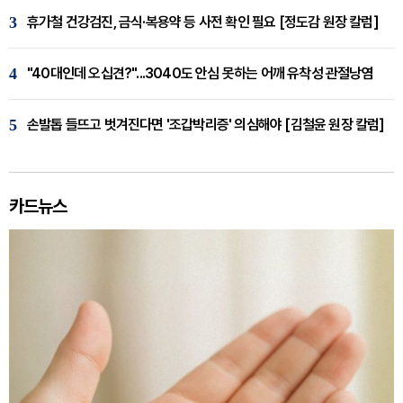
3
휴가철 건강검진, 금식·복용약 등 사전 확인 필요 [정도감 원장 칼럼]
4
"40대인데 오십견?"...3040도 안심 못하는 어깨 유착성 관절낭염
5
손발톱 들뜨고 벗겨진다면 '조갑박리증' 의심해야 [김철윤 원장 칼럼]
카드뉴스