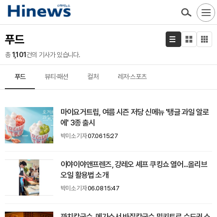
푸드
총
1,101
건의 기사가 있습니다.
푸드
뷰티·패션
컬처
레저·스포츠
마이요거트립, 여름 시즌 저당 신메뉴 '탱글 과일 알로
에' 3종 출시
박미소 기자
07.06 15:27
이야이야앤프렌즈, 강레오 셰프 쿠킹쇼 열어...올리브
오일 활용법 소개
박미소 기자
06.08 15:47
까치칼국수, 메가쇼서 바질칼국수 밀키트로 수도권 소