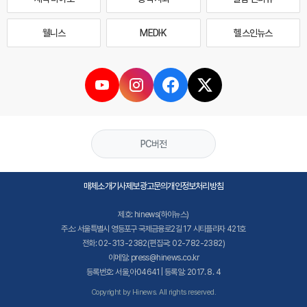
웰니스
MEDI·K
헬스인뉴스
PC버전
매체소개
기사제보
광고문의
개인정보처리방침
제호: hinews(하이뉴스)
주소: 서울특별시 영등포구 국제금융로2길 17 시티플라자 421호
전화: 02-313-2382(편집국: 02-782-2382)
이메일: press@hinews.co.kr
등록번호: 서울,아04641 | 등록일: 2017. 8. 4
Copyright by Hinews. All rights reserved.