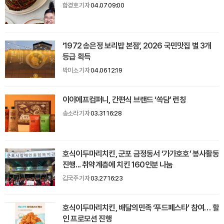
함경호 기자
04.07 09:00
‘1972 송은정 보리밥 본점’, 2026 국민맛집 별 3개
등급 획득
박미소 기자
04.06 12:19
이이에프컴퍼니, 간편식 브랜드 ‘쏙담’ 런칭
송소라 기자
03.31 16:28
호식이두마리치킨, 군포 금정동서 ‘가가호호’ 봉사활동
진행... 취약계층에 치킨 160인분 나눔
김국주 기자
03.27 16:23
호식이두마리치킨, 배달의민족 ‘푸드페스타’ 참여… 할
인 프로모션 진행