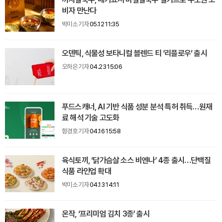
비자 만난다
박미소 기자
05.12 11:35
오덴틱, 식물성 보타니컬 블렌드 티 ‘리플로우’ 출시
오하은 기자
04.23 15:06
푸드스캐너, AI 기반 식품 성분 분석 특허 취득…원재
료 해석 기술 고도화
함경호 기자
04.16 15:58
육식토끼, ‘닭가슴살 소스 비엔나’ 4종 출시…단백질
식품 라인업 확대
박미소 기자
04.13 14:11
온작, ‘프리미엄 김치 3종’ 출시