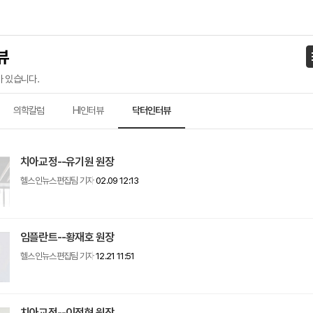
뷰
가 있습니다.
의학칼럼
HI인터뷰
닥터인터뷰
치아교정--유기원 원장
헬스인뉴스편집팀 기자
02.09 12:13
임플란트--황재호 원장
헬스인뉴스편집팀 기자
12.21 11:51
치아교정--이정현 원장