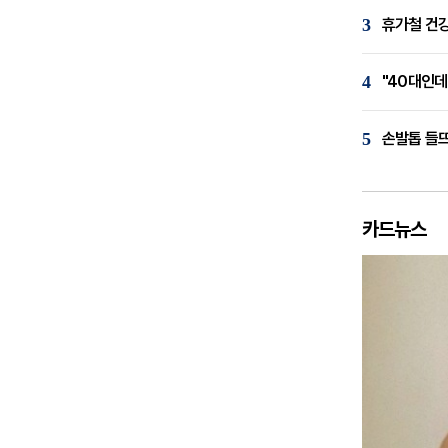
3
휴가철 건강
4
"40대인데
5
손발톱 들뜨
카드뉴스