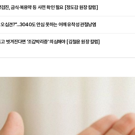
검진, 금식·복용약 등 사전 확인 필요 [정도감 원장 칼럼]
 오십견?"...3040도 안심 못하는 어깨 유착성 관절낭염
고 벗겨진다면 '조갑박리증' 의심해야 [김철윤 원장 칼럼]