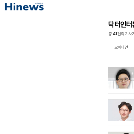
닥터인터
총
41
건의 기사
오피니언