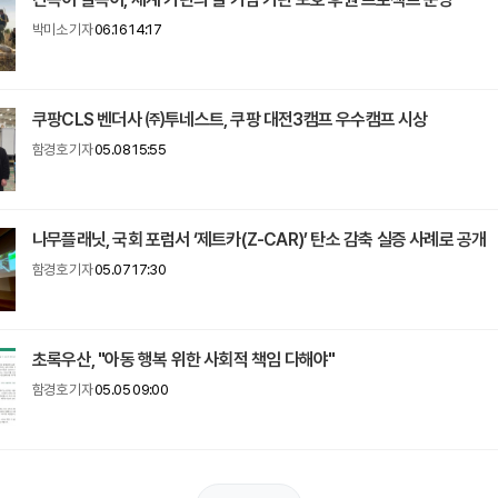
박미소 기자
06.16 14:17
쿠팡CLS 벤더사 ㈜투네스트, 쿠팡 대전3캠프 우수캠프 시상
함경호 기자
05.08 15:55
나무플래닛, 국회 포럼서 ‘제트카(Z-CAR)’ 탄소 감축 실증 사례로 공개
함경호 기자
05.07 17:30
초록우산, "아동 행복 위한 사회적 책임 다해야"
함경호 기자
05.05 09:00