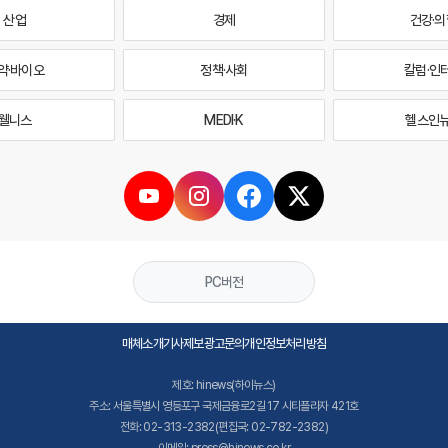
산업
경제
건강·의
약·바이오
정책·사회
칼럼·인
웰니스
MEDI·K
헬스인
PC버전
매체소개
기사제보
광고문의
개인정보처리방침
제호: hinews(하이뉴스)
주소: 서울특별시 영등포구 국제금융로2길 17 시티플라자 421호
전화: 02-313-2382(편집국: 02-782-2382)