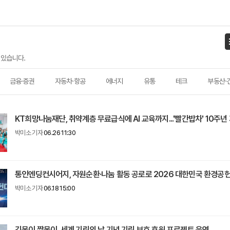
 있습니다.
금융·증권
자동차·항공
에너지
유통
테크
부동산·
KT희망나눔재단, 취약계층 무료급식에 AI 교육까지...'빨간밥차' 10주년
박미소 기자
06.26 11:30
통인엔딩컨시어지, 자원순환·나눔 활동 공로로 2026 대한민국 환경공
박미소 기자
06.18 15:00
긴목이 짤목이, 세계 기린의 날 기념 기린 보호 후원 프로젝트 운영