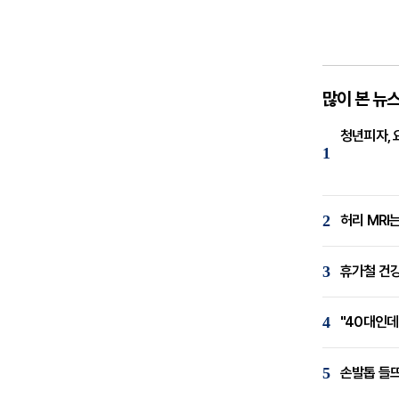
많이 본 뉴
청년피자, 
1
2
허리 MRI
3
휴가철 건강
4
"40대인데
5
손발톱 들뜨