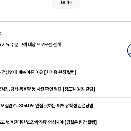
더보기
스
요기요 주문 고객 대상 프로모션 전개
는 정상인데 계속 아픈 이유 [차기용 원장 칼럼]
검진, 금식·복용약 등 사전 확인 필요 [정도감 원장 칼럼]
 오십견?"...3040도 안심 못하는 어깨 유착성 관절낭염
고 벗겨진다면 '조갑박리증' 의심해야 [김철윤 원장 칼럼]