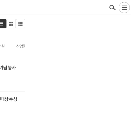
건설
산업일반
ESG
인사·부고
 기념 봉사
헌대상 수상