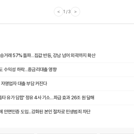
<
1 / 3
>
승거래 57% 돌파…집값 반등, 강남 넘어 외곽까지 확산
도 수익성 하락…중금리대출 영향
 자영업자 대출 부담 커진다
 틈타 유가 담합' 정유 4사 기소…파급 효과 26조 원 달해
 안면인증 도입...강화된 본인 절차로 민생범죄 차단