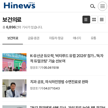
보건의료
총
6,896
건의 기사가 있습니다.
보건의료
금융·증권
자동차·항공
에너지
유통
K-유산균 듀오락, ‘비타푸드 유럽 2026’ 참가...‘독자
적 듀얼코팅’ 기술 선보여
함경호 기자
05.06 15:18
치과 공포, 의식하진정법 수면진료로 완화
함경호 기자
04.07 10:43
"독감 환자에게 성병 검사...과잉 진료 늘어나면 건강보