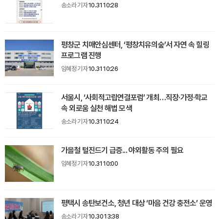
송소라 기자
10.31 10:28
평창군 치매안심센터, ‘평창치유의숲’서 자연 속 힐링
프로그램 진행
임혜정 기자
10.31 10:26
서울시, ‘사회적고립연결포럼’ 개최…직장·가정·학교
속 외로움 실천 해법 모색
송소라 기자
10.31 10:24
가을철 털진드기 급증... 야외활동 주의 필요
임혜정 기자
10.31 10:00
평택시 송탄보건소, 청년 대상 ‘마음 건강 충전소’ 운영
송소라 기자
10.30 13:38