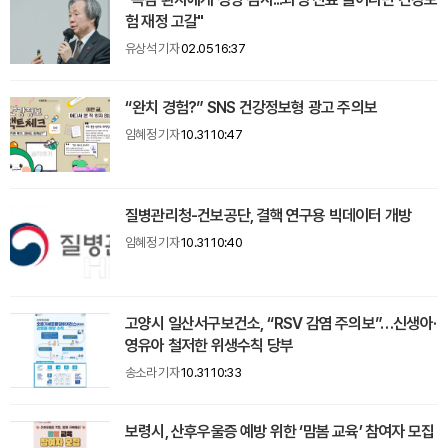
험 재정 고갈"
유상석 기자
02.05 16:37
“완치 경험?” SNS 건강정보형 광고 주의보
임혜정 기자
10.31 10:47
질병관리청-건보공단, 결핵 연구용 빅데이터 개방
임혜정 기자
10.31 10:40
고양시 일산서구보건소, “RSV 감염 주의보”…신생아·
영유아 철저한 위생수칙 당부
송소라 기자
10.31 10:33
보령시, 산후우울증 예방 위한 ‘맘봄 교육’ 참여자 모집