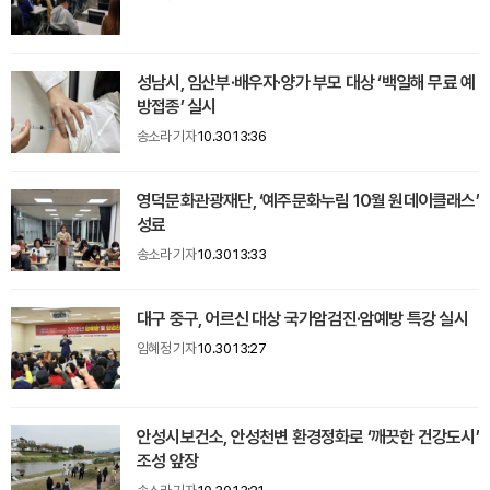
성남시, 임산부·배우자·양가 부모 대상 ‘백일해 무료 예
방접종’ 실시
송소라 기자
10.30 13:36
영덕문화관광재단, ‘예주문화누림 10월 원데이클래스’
성료
송소라 기자
10.30 13:33
대구 중구, 어르신 대상 국가암검진·암예방 특강 실시
임혜정 기자
10.30 13:27
안성시보건소, 안성천변 환경정화로 ‘깨끗한 건강도시’
조성 앞장