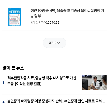
성인 10명 중 4명, 뇌졸중 초기증상 몰라... 질병청 예
방 당부
임혜정 기자
10.29 10:22
더보기
많이 본 뉴스
척추관협착증 치료, 양방향 척추 내시경으로 개선
1
도움 [이석원 원장 칼럼]
2
불면증과 어지럼증·이명 증상까지 반복...수면장애 원인 치료로 극복해야