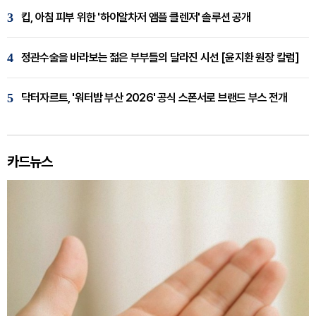
3
킵, 아침 피부 위한 '하이알차저 앰플 클렌저' 솔루션 공개
4
정관수술을 바라보는 젊은 부부들의 달라진 시선 [윤지환 원장 칼럼]
5
닥터자르트, '워터밤 부산 2026' 공식 스폰서로 브랜드 부스 전개
카드뉴스