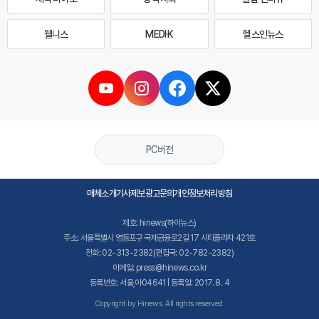
웰니스
MEDI·K
헬스인뉴스
PC버전
매체소개
기사제보
광고문의
개인정보처리방침
제호: hinews(하이뉴스)
주소: 서울특별시 영등포구 국제금융로2길 17 시티플라자 421호
전화: 02-313-2382(편집국: 02-782-2382)
이메일: press@hinews.co.kr
등록번호: 서울,아04641 | 등록일: 2017. 8. 4
Copyright by Hinews. All rights reserved.