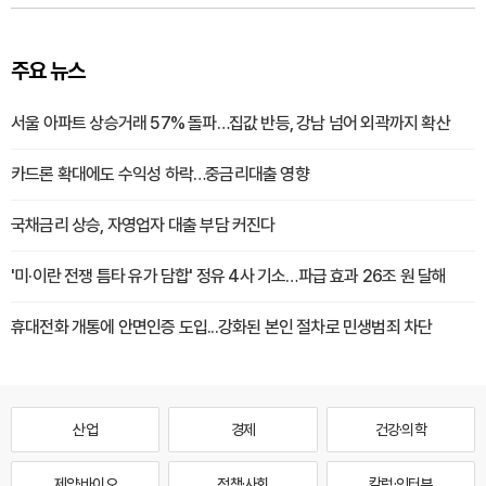
주요 뉴스
서울 아파트 상승거래 57% 돌파…집값 반등, 강남 넘어 외곽까지 확산
카드론 확대에도 수익성 하락…중금리대출 영향
국채금리 상승, 자영업자 대출 부담 커진다
'미·이란 전쟁 틈타 유가 담합' 정유 4사 기소…파급 효과 26조 원 달해
휴대전화 개통에 안면인증 도입...강화된 본인 절차로 민생범죄 차단
산업
경제
건강·의학
제약·바이오
정책·사회
칼럼·인터뷰