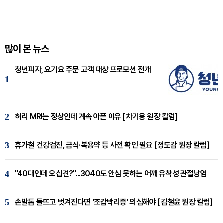
많이 본 뉴스
청년피자, 요기요 주문 고객 대상 프로모션 전개
1
2
허리 MRI는 정상인데 계속 아픈 이유 [차기용 원장 칼럼]
3
휴가철 건강검진, 금식·복용약 등 사전 확인 필요 [정도감 원장 칼럼]
4
"40대인데 오십견?"...3040도 안심 못하는 어깨 유착성 관절낭염
5
손발톱 들뜨고 벗겨진다면 '조갑박리증' 의심해야 [김철윤 원장 칼럼]