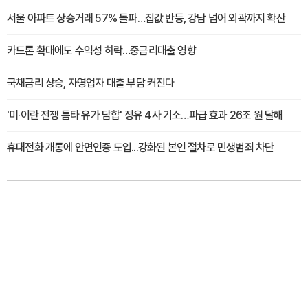
서울 아파트 상승거래 57% 돌파…집값 반등, 강남 넘어 외곽까지 확산
카드론 확대에도 수익성 하락…중금리대출 영향
국채금리 상승, 자영업자 대출 부담 커진다
'미·이란 전쟁 틈타 유가 담합' 정유 4사 기소…파급 효과 26조 원 달해
휴대전화 개통에 안면인증 도입...강화된 본인 절차로 민생범죄 차단