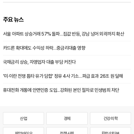
주요 뉴스
서울 아파트 상승거래 57% 돌파…집값 반등, 강남 넘어 외곽까지 확산
카드론 확대에도 수익성 하락…중금리대출 영향
국채금리 상승, 자영업자 대출 부담 커진다
'미·이란 전쟁 틈타 유가 담합' 정유 4사 기소…파급 효과 26조 원 달해
휴대전화 개통에 안면인증 도입...강화된 본인 절차로 민생범죄 차단
산업
경제
건강·의학
제약·바이오
정책·사회
칼럼·인터뷰