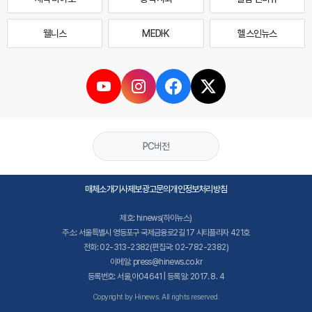
웰니스
MEDI·K
헬스인뉴스
PC버전
매체소개
기사제보
광고문의
개인정보처리방침
제호: hinews(하이뉴스)
주소: 서울특별시 영등포구 국제금융로2길 17 시티플라자 421호
전화: 02-313-2382(편집국: 02-782-2382)
이메일: press@hinews.co.kr
등록번호: 서울,아04641 | 등록일: 2017. 8. 4
Copyright by Hinews. All rights reserved.