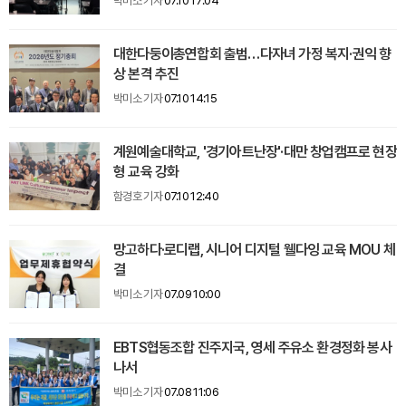
박미소 기자
07.10 17:04
대한다둥이총연합회 출범…다자녀 가정 복지·권익 향
상 본격 추진
박미소 기자
07.10 14:15
계원예술대학교, '경기아트난장'·대만 창업캠프로 현장
형 교육 강화
함경호 기자
07.10 12:40
망고하다·로디랩, 시니어 디지털 웰다잉 교육 MOU 체
결
박미소 기자
07.09 10:00
EBTS협동조합 진주지국, 영세 주유소 환경정화 봉사
나서
박미소 기자
07.08 11:06