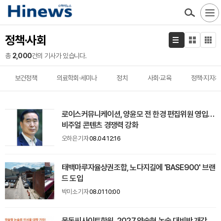
정책·사회
총
2,000
건의 기사가 있습니다.
보건정책
의료학회·세미나
정치
사회·교육
정책·지자체
로이스커뮤니케이션, 양윤모 전 한경 편집위원 영입…
비주얼 콘텐츠 경쟁력 강화
오하은 기자
08.04 12:16
태백마루자율상권조합, 노다지길에 'BASE900' 브랜
드 도입
박미소 기자
08.01 10:00
목동씨사이트학원, 2027 약술형 논술 대비반 개강