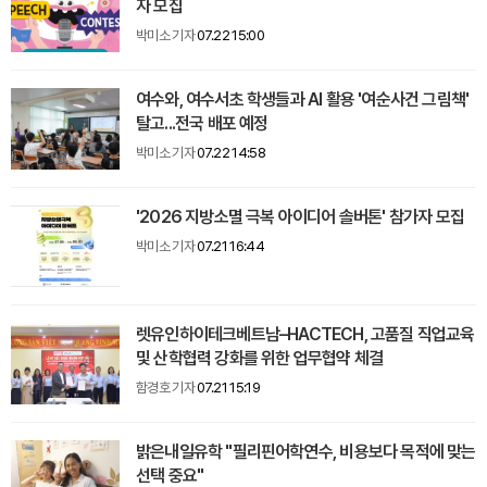
자 모집
박미소 기자
07.22 15:00
여수와, 여수서초 학생들과 AI 활용 '여순사건 그림책'
탈고...전국 배포 예정
박미소 기자
07.22 14:58
'2026 지방소멸 극복 아이디어 솔버톤' 참가자 모집
박미소 기자
07.21 16:44
렛유인하이테크베트남–HACTECH, 고품질 직업교육
및 산학협력 강화를 위한 업무협약 체결
함경호 기자
07.21 15:19
밝은내일유학 "필리핀어학연수, 비용보다 목적에 맞는
선택 중요"