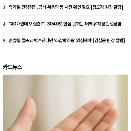
3
휴가철 건강검진, 금식·복용약 등 사전 확인 필요 [정도감 원장 칼럼]
4
"40대인데 오십견?"...3040도 안심 못하는 어깨 유착성 관절낭염
5
손발톱 들뜨고 벗겨진다면 '조갑박리증' 의심해야 [김철윤 원장 칼럼]
카드뉴스