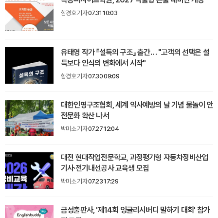
함경호 기자
07.31 10:03
유태영 작가 『설득의 구조』 출간… "고객의 선택은 설
득보다 인식의 변화에서 시작"
함경호 기자
07.30 09:09
대한인명구조협회, 세계 익사예방의 날 기념 물놀이 안
전문화 확산 나서
박미소 기자
07.27 12:04
대전 현대직업전문학교, 과정평가형 자동차정비산업
기사·전기내선공사 교육생 모집
박미소 기자
07.23 17:29
금성출판사, '제14회 잉글리시버디 말하기 대회' 참가