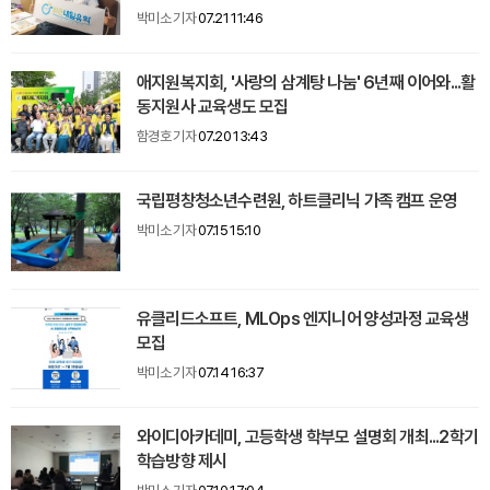
박미소 기자
07.21 11:46
애지원복지회, '사랑의 삼계탕 나눔' 6년째 이어와...활
동지원사 교육생도 모집
함경호 기자
07.20 13:43
국립평창청소년수련원, 하트클리닉 가족 캠프 운영
박미소 기자
07.15 15:10
유클리드소프트, MLOps 엔지니어 양성과정 교육생
모집
박미소 기자
07.14 16:37
와이디아카데미, 고등학생 학부모 설명회 개최...2학기
학습방향 제시