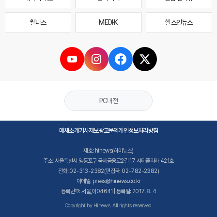
웰니스
MEDI·K
헬스인뉴스
PC버전
매체소개
기사제보
광고문의
개인정보처리방침
제호: hinews(하이뉴스)
주소: 서울특별시 영등포구 국제금융로2길 17 시티플라자 421호
전화: 02-313-2382(편집국: 02-782-2382)
이메일: press@hinews.co.kr
등록번호: 서울,아04641 | 등록일: 2017. 8. 4
Copyright by Hinews. All rights reserved.