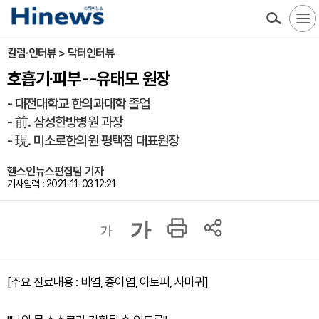
칼럼·인터뷰 > 닥터인터뷰
호흡기·피부--유태모 원장
- 대전대학교 한의과대학 졸업
- 前. 삼성한방병원 과장
- 現. 미소로한의원 평택점 대표원장
헬스인뉴스편집팀 기자
기사입력 : 2021-11-03 12:21
가
가
[주요 진료내용 : 비염, 중이염, 아토피, 사마귀]