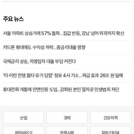
주요 뉴스
서울 아파트 상승거래 57% 돌파…집값 반등, 강남 넘어 외곽까지 확산
카드론 확대에도 수익성 하락…중금리대출 영향
국채금리 상승, 자영업자 대출 부담 커진다
'미·이란 전쟁 틈타 유가 담합' 정유 4사 기소…파급 효과 26조 원 달해
휴대전화 개통에 안면인증 도입...강화된 본인 절차로 민생범죄 차단
산업
경제
건강·의학
제약·바이오
정책·사회
칼럼·인터뷰