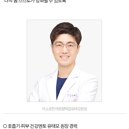
"나의 몸 스스로가 강화될 수 있도록"
미소로한의원평택점유태모원장
○ 호흡기·피부 건강멘토 유태모 원장 경력