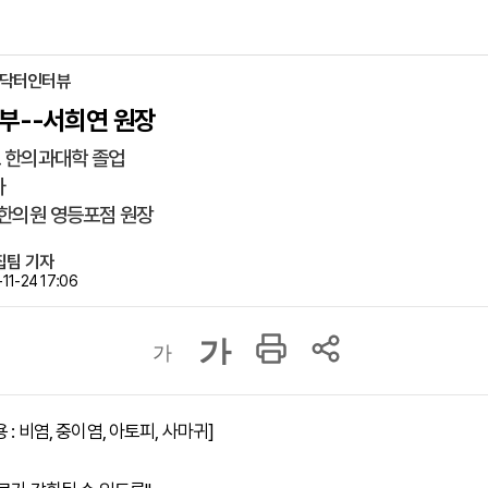
> 닥터인터뷰
부--서희연 원장
교 한의과대학 졸업
사
로한의원 영등포점 원장
집팀 기자
11-24 17:06
가
가
 : 비염, 중이염, 아토피, 사마귀]