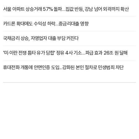
서울 아파트 상승거래 57% 돌파…집값 반등, 강남 넘어 외곽까지 확산
카드론 확대에도 수익성 하락…중금리대출 영향
국채금리 상승, 자영업자 대출 부담 커진다
'미·이란 전쟁 틈타 유가 담합' 정유 4사 기소…파급 효과 26조 원 달해
휴대전화 개통에 안면인증 도입...강화된 본인 절차로 민생범죄 차단