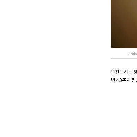
가을철
털진드기는 평
년 43주차 