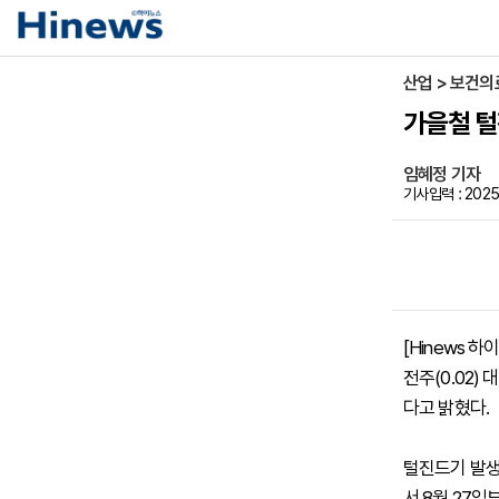
산업 > 보건의
가을철 털
임혜정 기자
기사입력 : 2025-
[Hinews
전주(0.02)
다고 밝혔다.
털진드기 발생
서 8월 27일