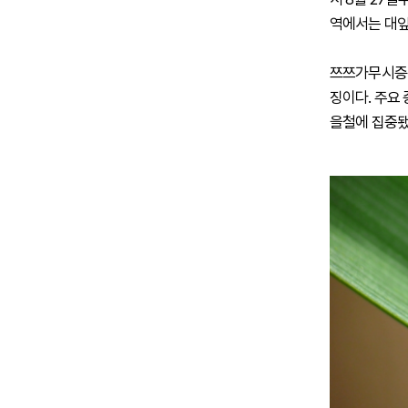
역에서는 대잎
쯔쯔가무시증은
징이다. 주요 
을철에 집중됐