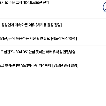
요기요 주문 고객 대상 프로모션 전개
는 정상인데 계속 아픈 이유 [차기용 원장 칼럼]
검진, 금식·복용약 등 사전 확인 필요 [정도감 원장 칼럼]
 오십견?"...3040도 안심 못하는 어깨 유착성 관절낭염
고 벗겨진다면 '조갑박리증' 의심해야 [김철윤 원장 칼럼]