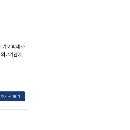
드기 기피제 사
면 의료기관에
른기사 보기