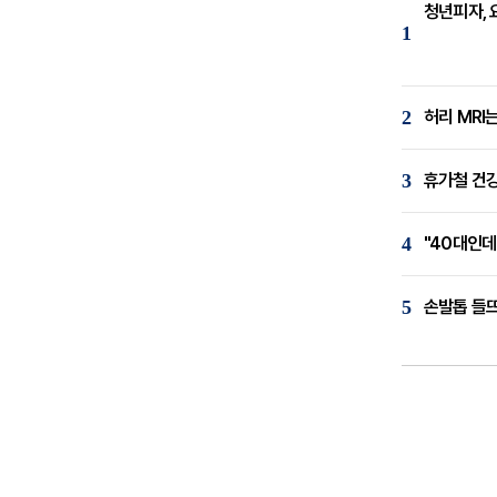
청년피자, 
1
2
허리 MRI
3
휴가철 건강
4
"40대인데
5
손발톱 들뜨