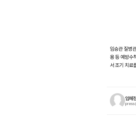
임승관 질병관
용 등 예방수
서 조기 치료
임혜정
press