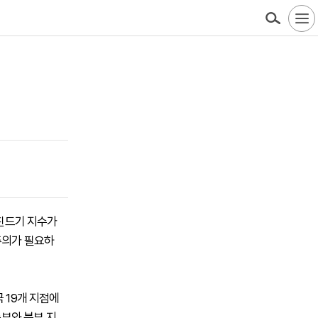
털진드기 지수가
 주의가 필요하
 19개 지점에
중부와 북부 지