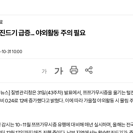
료
진드기 급증... 야외활동 주의 필요
10-31 10:00
가
가
 하이뉴스] 질병관리청은 31일(43주차) 발표에서, 쯔쯔가무시증을 옮기는 
 대비 0.24로 12배 증가했다고 밝혔다. 이에 따라 가을철 야외활동 시 물림
 감시는 10~11월 쯔쯔가무시증 유행에 대비해 매년 실시하며, 올해는 전국
부터 12월 17일까지 매주 진행 중이다. 남부 지역에서는 활순털진드기가, 